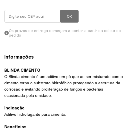
in Stone
OK
toda a categoria
Os prazos de entrega começam a contar a partir da coleta do
pedido
Informações
BLINDA CIMENTO
O Blinda cimento é um aditivo em pó que ao ser misturado com o
cimento torna o substrato hidrofóbico protegendo a estrutura da
corrosão e evitando proliferação de fungos e bactérias
ocasionada pela umidade.
Indicação
Aditivo hidrofugante para cimento.
Benefícios