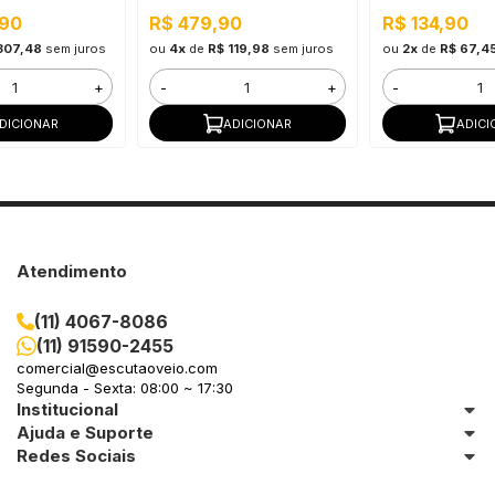
,90
R$ 479,90
R$ 134,90
307,48
sem juros
ou
4x
de
R$ 119,98
sem juros
ou
2x
de
R$ 67,4
+
-
+
-
DICIONAR
ADICIONAR
ADICI
Atendimento
(11) 4067-8086
(11) 91590-2455
comercial@escutaoveio.com
Segunda - Sexta: 08:00 ~ 17:30
Institucional
Ajuda e Suporte
Redes Sociais