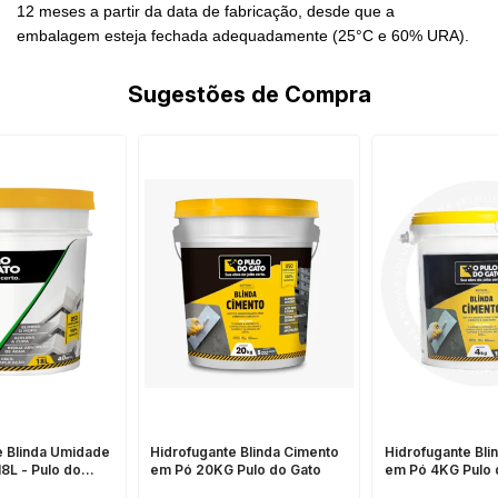
12 meses a partir da data de fabricação, desde que a
embalagem esteja fechada adequadamente (25°C e 60% URA).
Sugestões de Compra
e Blinda Umidade
Hidrofugante Blinda Cimento
Hidrofugante Bli
18L - Pulo do
em Pó 20KG Pulo do Gato
em Pó 4KG Pulo 