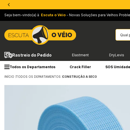
Seja bem-vindo(a) à
Escuta o Véio
- Novas Soluções para Velhos Probl
Rastreio do Pedido
Elastment
DryLevis
Todos os Departamentos
Crack Filler
SOS Umidad
INÍCIO
TODOS OS DEPARTAMENTOS
CONSTRUÇÃO A SECO