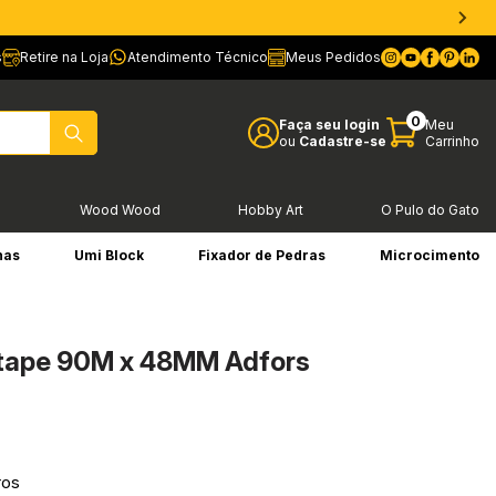
s
Retire na Loja
Atendimento Técnico
Meus Pedidos
0
Faça seu login
Meu
ou
Cadastre-se
Carrinho
l
Wood Wood
Hobby Art
O Pulo do Gato
has
Umi Block
Fixador de Pedras
Microcimento
atape 90M x 48MM Adfors
ros