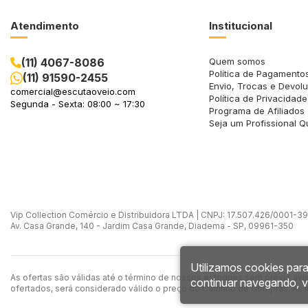
Atendimento
Institucional
(11) 4067-8086
Quem somos
Política de Pagamento
(11) 91590-2455
Envio, Trocas e Devol
comercial@escutaoveio.com
Política de Privacidade
Segunda - Sexta: 08:00 ~ 17:30
Programa de Afiliados
Seja um Profissional Q
Vip Collection Comércio e Distribuidora LTDA | CNPJ: 17.507.426/0001-39 -
Av. Casa Grande, 140 - Jardim Casa Grande, Diadema - SP, 09961-350
Utilizamos cookies para
As ofertas são válidas até o término de nossos estoques sem prévio avi
continuar navegando, 
ofertados, será considerado válido o preço do Carrinho de Compras. As 