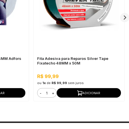
64MM Adfors
Fita Adesiva para Reparos Silver Tape
Fixatecho 48MM x 50M
R$ 99,99
ou
1x
de
R$ 99,99
sem juros
-
+
NAR
ADICIONAR