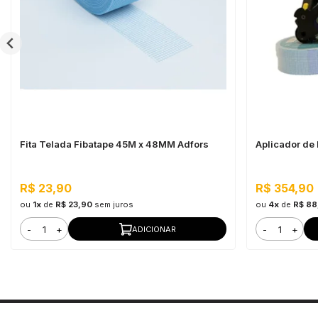
Fita Telada Fibatape 45M x 48MM Adfors
Aplicador de 
R$ 23,90
R$ 354,90
ou
1x
de
R$ 23,90
sem juros
ou
4x
de
R$ 88
-
+
-
+
ADICIONAR