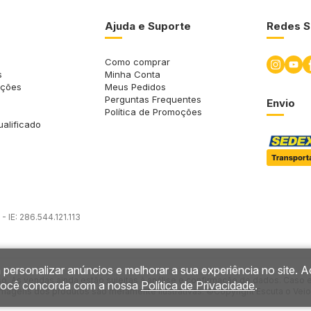
Ajuda e Suporte
Redes S
Como comprar
s
Minha Conta
uções
Meus Pedidos
Perguntas Frequentes
Envio
Política de Promoções
ualificado
 IE: 286.544.121.113
 personalizar anúncios e melhorar a sua experiência no site. A
so. As vendas ainda estão sujeitas à análise e confirmação de dados. Caso 
você concorda com a nossa
Política de Privacidade
.
imagens dos produtos são meramente ilustrativas. ©Copyright Escuta o Veio