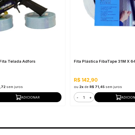
Fita Telada Adfors
Fita Plástica FibaTape 31M X 
R$ 142,90
,72
sem juros
ou
2x
de
R$ 71,45
sem juros
-
+
ADICIONAR
ADICIO