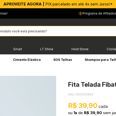
APROVEITE AGORA |
PIX parcelado em até 4x sem Juros!*
emas!
Programa de Afiliado
Smart
LT Shine
Hold Stone
Crista
e
Cimento Elástico
SOS Telhas
Shampoo para Tel
Fita Telada Fib
SKU 500100862
R$ 39,90
ou
1x
de
R$ 39,90
sem ju