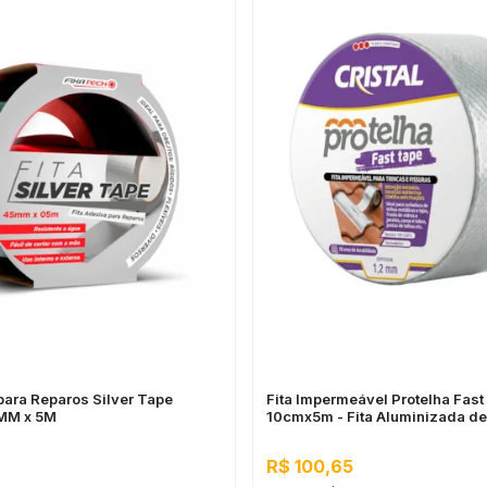
para Reparos Silver Tape
Fita Impermeável Protelha Fast 
5MM x 5M
10cmx5m - Fita Aluminizada d
Sintético
R$ 100,65