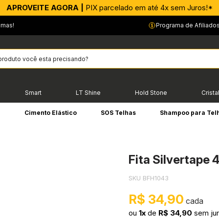
APROVEITE AGORA |
PIX parcelado em até 4x sem Juros!*
emas!
Programa de Afiliado
Smart
LT Shine
Hold Stone
Crista
e
Cimento Elástico
SOS Telhas
Shampoo para Tel
Fita Silvertap
SKU BFH1043
R$ 34,90
ou
1x
de
R$ 34,90
sem ju