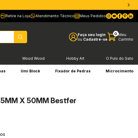
s
Retire na Loja
Atendimento Técnico
Meus Pedidos
0
Faça seu login
Meu
ou
Cadastre-se
Carrinho
l
Wood Wood
Hobby Art
O Pulo do Gato
has
Umi Block
Fixador de Pedras
Microcimento
e 45MM X 50MM Bestfer
ros