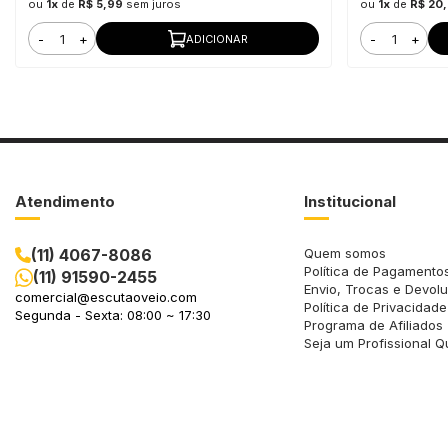
ou
1x
de
R$ 5,99
sem juros
ou
1x
de
R$ 20
-
+
-
+
ADICIONAR
Atendimento
Institucional
(11) 4067-8086
Quem somos
Política de Pagamento
(11) 91590-2455
Envio, Trocas e Devol
comercial@escutaoveio.com
Política de Privacidade
Segunda - Sexta: 08:00 ~ 17:30
Programa de Afiliados
Seja um Profissional Q