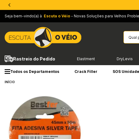
Seja bem-vindo(a) à
Escuta o Véio
- Novas Soluções para Velhos Probl
Rastreio do Pedido
Elastment
DryLevis
Todos os Departamentos
Crack Filler
SOS Umidad
INÍCIO