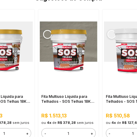
 Líquida para
Fita Multiuso Líquida para
Fita Multiuso Líq
SOS Telhas 18KG
Telhados - SOS Telhas 18KG
Telhados - SOS 
Cinza
3,6KG Branco
13
R$ 1.513,13
R$ 510,58
378,28
sem juros
ou
4x
de
R$ 378,28
sem juros
ou
4x
de
R$ 127,
+
-
+
-