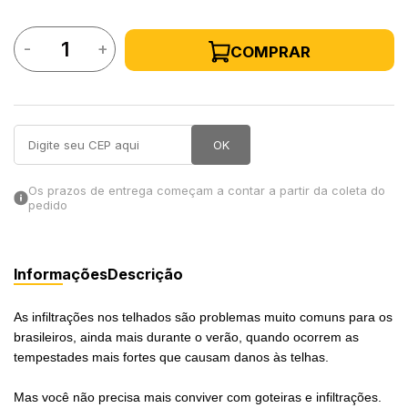
in Stone
-
+
COMPRAR
toda a categoria
OK
Os prazos de entrega começam a contar a partir da coleta do
pedido
Informações
Descrição
As infiltrações nos telhados são problemas muito comuns para os
brasileiros, ainda mais durante o verão, quando ocorrem as
tempestades mais fortes que causam danos às telhas.
Mas você não precisa mais conviver com goteiras e infiltrações.