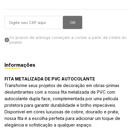
in Stone
OK
toda a categoria
Os prazos de entrega começam a contar a partir da coleta do
pedido
Informações
FITA METALIZADA DE PVC AUTOCOLANTE
Transforme seus projetos de decoração em obras-primas
deslumbrantes com a nossa fita metalizada de PVC com
autocolante dupla face, complementada por uma película
protetora para garantir durabilidade e brilho impecáveis.
Disponível em cores luxuosas de cobre, dourado e prata,
nossa fita é a escolha perfeita para adicionar um toque de
elegância e sofisticação a qualquer espaço.