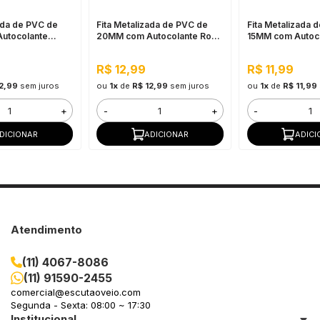
ada de PVC de
Fita Metalizada de PVC de
Fita Metalizada 
utocolante
20MM com Autocolante Rose
15MM com Autoc
or Metro
Gold - Por Metro
Cromada - Por M
R$ 12,99
R$ 11,99
2,99
sem juros
ou
1x
de
R$ 12,99
sem juros
ou
1x
de
R$ 11,99
+
-
+
-
DICIONAR
ADICIONAR
ADICI
Atendimento
(11) 4067-8086
(11) 91590-2455
comercial@escutaoveio.com
Segunda - Sexta: 08:00 ~ 17:30
Institucional