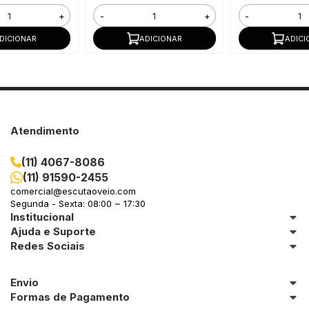
+
-
+
-
DICIONAR
ADICIONAR
ADICI
Atendimento
(11) 4067-8086
(11) 91590-2455
comercial@escutaoveio.com
Segunda - Sexta: 08:00 ~ 17:30
Institucional
Ajuda e Suporte
Redes Sociais
Envio
Formas de Pagamento