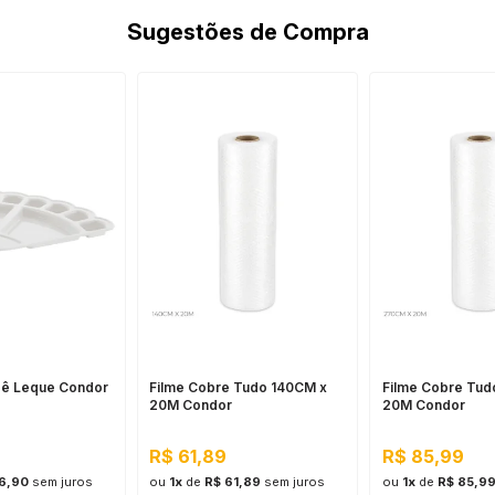
Sugestões de Compra
dê Leque Condor
Filme Cobre Tudo 140CM x
Filme Cobre Tu
20M Condor
20M Condor
R$ 61,89
R$ 85,99
16,90
sem juros
ou
1x
de
R$ 61,89
sem juros
ou
1x
de
R$ 85,9