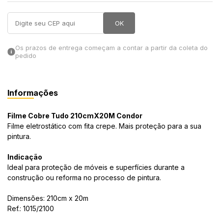
in Stone
OK
toda a categoria
Os prazos de entrega começam a contar a partir da coleta do
pedido
Informações
Filme Cobre Tudo 210cmX20M Condor
Filme eletrostático com fita crepe. Mais proteção para a sua
pintura.
Indicação
Ideal para proteção de móveis e superfícies durante a
construção ou reforma no processo de pintura.
Dimensões: 210cm x 20m
Ref.: 1015/2100