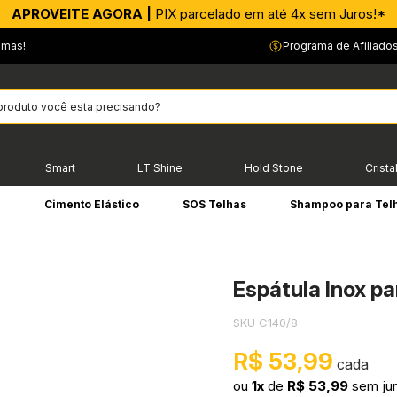
APROVEITE AGORA |
PIX parcelado em até 4x sem Juros!*
emas!
Programa de Afiliado
Smart
LT Shine
Hold Stone
Crista
e
Cimento Elástico
SOS Telhas
Shampoo para Tel
Espátula Inox p
SKU C140/8
R$ 53,99
ou
1x
de
R$ 53,99
sem ju