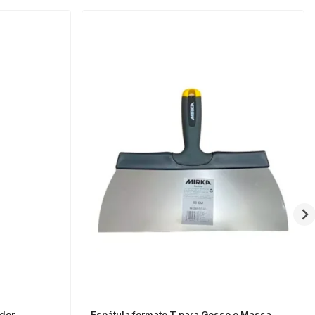
ndor
Espátula formato T para Gesso e Massa