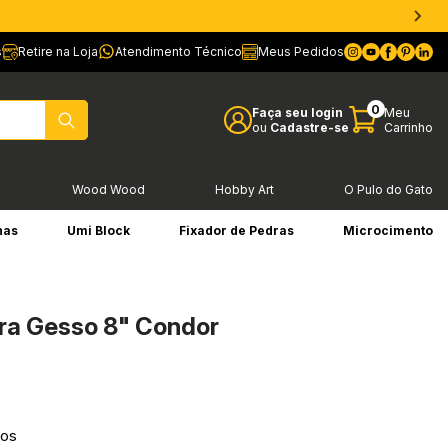
s
Retire na Loja
Atendimento Técnico
Meus Pedidos
0
Faça seu login
Meu
ou
Cadastre-se
Carrinho
l
Wood Wood
Hobby Art
O Pulo do Gato
has
Umi Block
Fixador de Pedras
Microcimento
ara Gesso 8" Condor
ros