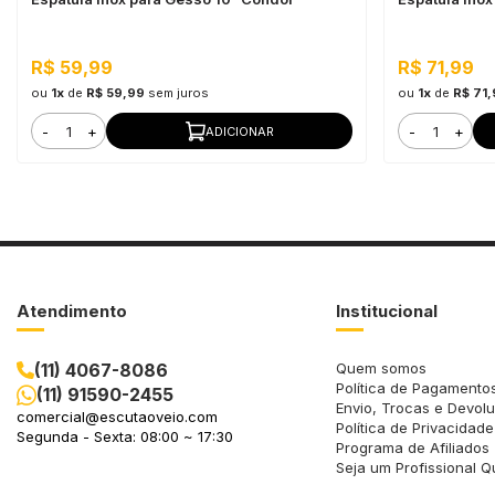
R$ 59,99
R$ 71,99
ou
1x
de
R$ 59,99
sem juros
ou
1x
de
R$ 71
-
+
-
+
ADICIONAR
Atendimento
Institucional
(11) 4067-8086
Quem somos
Política de Pagamento
(11) 91590-2455
Envio, Trocas e Devol
comercial@escutaoveio.com
Política de Privacidade
Segunda - Sexta: 08:00 ~ 17:30
Programa de Afiliados
Seja um Profissional Q