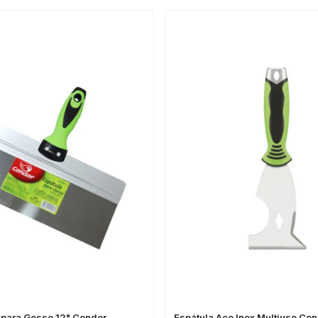
x para Gesso 12" Condor
Espátula Aço Inox Multiuso Co