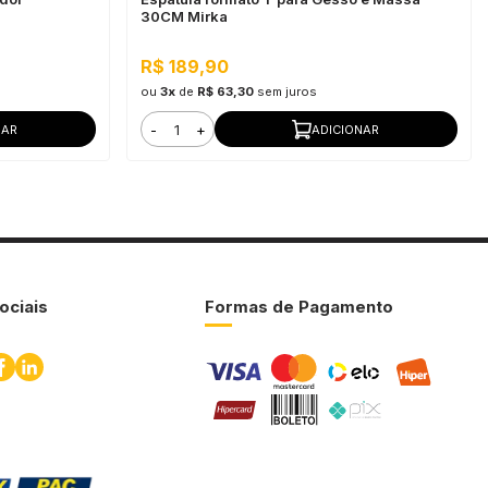
30CM Mirka
R$ 189,90
ou
3x
de
R$ 63,30
sem juros
-
+
NAR
ADICIONAR
ociais
Formas de Pagamento