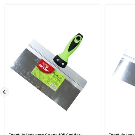
Espátula Inox para Gesso 10" Condor
Espátula Ino