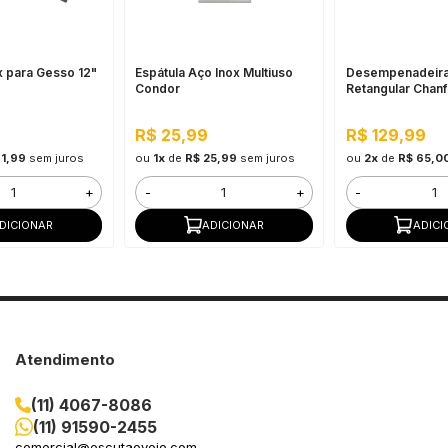
x para Gesso 12"
Espátula Aço Inox Multiuso
Desempenadeira
Condor
Retangular Chanf
Efeitos Atlas
R$ 25,99
R$ 129,99
71,99
sem juros
ou
1x
de
R$ 25,99
sem juros
ou
2x
de
R$ 65,0
+
-
+
-
DICIONAR
ADICIONAR
ADICI
Atendimento
(11) 4067-8086
(11) 91590-2455
comercial@escutaoveio.com