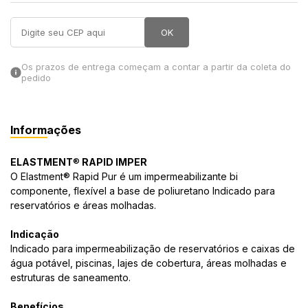
in Stone
OK
toda a categoria
Os prazos de entrega começam a contar a partir da coleta do
pedido
Informações
ELASTMENT
®
RAPID IMPER
O Elastment® Rapid Pur é um impermeabilizante bi
componente, flexível a base de poliuretano Indicado para
reservatórios e áreas molhadas.
Indicação
Indicado para impermeabilização de reservatórios e caixas de
água potável, piscinas, lajes de cobertura, áreas molhadas e
estruturas de saneamento.
Benefícios