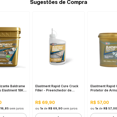
Sugestões de Compra
izante Baldrame
Elastment Rapid Cure Crack
Elastment Rapid 
s Elastment 18KG
Filler - Preenchedor de
Protetor de Arm
brana Flexível
Trincas de Concreto em Pó
te, Pressão
700G Branco
0
R$ 69,90
R$ 57,00
egativa
116,85
sem juros
ou
1x
de
R$ 69,90
sem juros
ou
1x
de
R$ 57,00