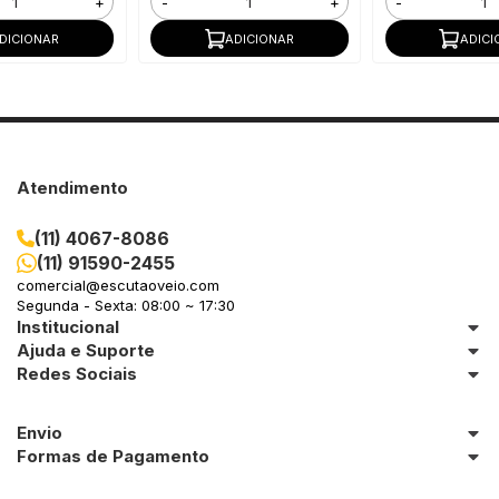
+
-
+
-
DICIONAR
ADICIONAR
ADICI
Atendimento
(11) 4067-8086
(11) 91590-2455
comercial@escutaoveio.com
Segunda - Sexta: 08:00 ~ 17:30
Institucional
Ajuda e Suporte
Redes Sociais
Envio
Formas de Pagamento