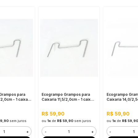
Grampos para
Ecogrampo Grampos para
Ecogrampo Gram
/2,0cm - 1 caixa
Caixaria 11,5/2,0cm - 1 caixa
Caixaria 14,0/2,5
des
c/ 40 unidades
c/ 40 unidades
R$ 59,90
R$ 59,90
59,90
sem juros
ou
1x
de
R$ 59,90
sem juros
ou
1x
de
R$ 59,9
+
-
+
-