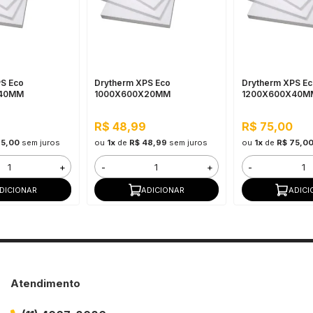
S Eco
Drytherm XPS Eco
Drytherm XPS E
X40MM
1000X600X20MM
1200X600X40M
R$ 48,99
R$ 75,00
75,00
sem juros
ou
1x
de
R$ 48,99
sem juros
ou
1x
de
R$ 75,0
+
-
+
-
DICIONAR
ADICIONAR
ADICI
Atendimento