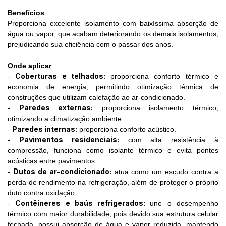
Benefícios
Proporciona excelente isolamento com baixíssima absorção de
água ou vapor, que acabam deteriorando os demais isolamentos,
prejudicando sua eficiência com o passar dos anos.
Onde aplicar
Coberturas e telhados:
-
proporciona conforto térmico e
economia de energia, permitindo otimização térmica de
construções que utilizam calefação ao ar-condicionado.
Paredes externas:
-
proporciona isolamento térmico,
otimizando a climatização ambiente.
Paredes internas:
-
proporciona conforto acústico.
Pavimentos residenciais:
-
com alta resistência à
compressão, funciona como isolante térmico e evita pontes
acústicas entre pavimentos.
Dutos de ar-condicionado:
-
atua como um escudo contra a
perda de rendimento na refrigeração, além de proteger o próprio
duto contra oxidação.
Contêineres e baús refrigerados:
-
une o desempenho
térmico com maior durabilidade, pois devido sua estrutura celular
fechada, possui absorção de água e vapor reduzida, mantendo