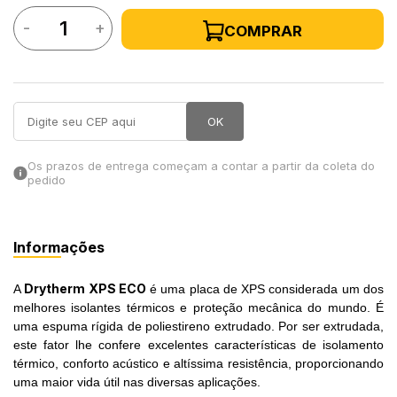
-
+
COMPRAR
in Stone
toda a categoria
OK
Os prazos de entrega começam a contar a partir da coleta do
pedido
Informações
Drytherm XPS ECO
A
é uma placa de XPS considerada um dos
melhores isolantes térmicos e proteção mecânica do mundo. É
uma espuma rígida de poliestireno extrudado.
Por ser extrudada,
este fator lhe confere excelentes características de isolamento
térmico, conforto acústico e altíssima resistência, proporcionando
uma maior vida útil nas diversas aplicações.