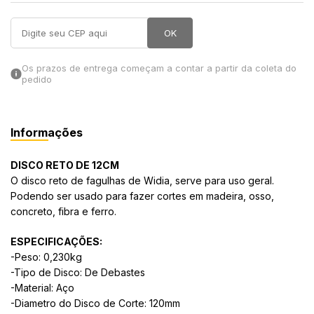
in Stone
OK
toda a categoria
Os prazos de entrega começam a contar a partir da coleta do
pedido
Informações
DISCO RETO DE 12CM
O disco reto de fagulhas de Widia, serve para uso geral.
Podendo ser usado para fazer cortes em madeira, osso,
concreto, fibra e ferro.
ESPECIFICAÇÕES:
-Peso: 0,230kg
-Tipo de Disco: De Debastes
-Material: Aço
-Diametro do Disco de Corte: 120mm