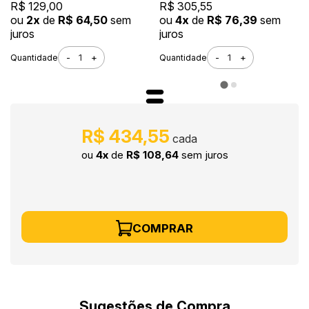
Endurecedor Kit 1,5KG
R$ 129,00
R$ 305,55
ou
2x
de
R$ 64,50
sem
ou
4x
de
R$ 76,39
sem
juros
juros
-
+
-
+
Quantidade
Quantidade
R$ 434,55
ou
4x
de
R$ 108,64
sem juros
COMPRAR
Sugestões de Compra