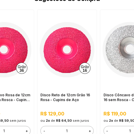
vo Rosa de 12cm
Disco Reto de 12cm Grão 16
Disco Côncavo d
 Rosca - Cupins
Rosa - Cupins de Aço
16 sem Rosca - 
Aço
0
R$ 129,00
R$ 119,00
59,50
sem juros
ou
2x
de
R$ 64,50
sem juros
ou
2x
de
R$ 59,5
+
-
+
-