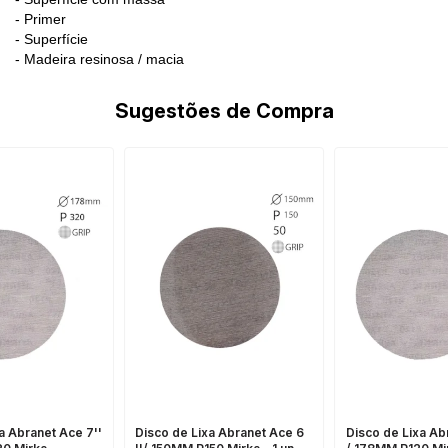
- Primer
- Superfície
- Madeira resinosa / macia
Sugestões de Compra
a Abranet Ace 7''
Disco de Lixa Abranet Ace 6
Disco de Lixa Ab