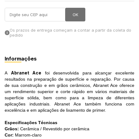
in Stone
OK
toda a categoria
Os prazos de entrega começam a contar a partir da coleta do
pedido
Informações
Abranet Ace
A
foi desenvolvida para alcançar excelente
resultados na preparação de superfície e reparação. Por causa
de sua construção e em grãos cerâmicos, Abranet Ace oferece
um rendimento superior e corte rápido em vários materiais de
superfície sólida, bem como para a limpeza de diferentes
aplicações industriais. Abranet Ace também funciona com
excelência e em aplicações de lixamento de primer.
Especificações Técnicas
Grãos:
Cerâmica / Revestido por cerâmica
Cor:
Marrom-claro