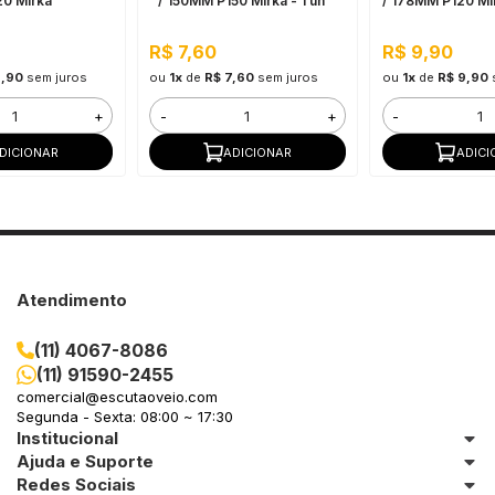
0 Mirka
''/ 150MM P150 Mirka - 1 un
/ 178MM P120 Mi
R$ 7,60
R$ 9,90
9,90
sem juros
ou
1x
de
R$ 7,60
sem juros
ou
1x
de
R$ 9,90
+
-
+
-
DICIONAR
ADICIONAR
ADICI
Atendimento
(11) 4067-8086
(11) 91590-2455
comercial@escutaoveio.com
Segunda - Sexta: 08:00 ~ 17:30
Institucional
Ajuda e Suporte
Redes Sociais