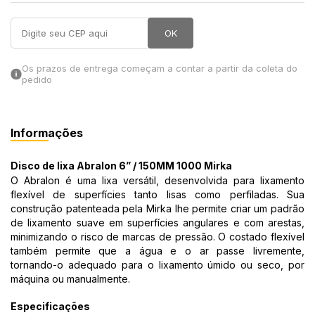
in Stone
OK
toda a categoria
Os prazos de entrega começam a contar a partir da coleta do
pedido
Informações
Disco de lixa Abralon 6” / 150MM 1000 Mirka
O Abralon é uma lixa versátil, desenvolvida para lixamento
flexível de superfícies tanto lisas como perfiladas. Sua
construção patenteada pela Mirka lhe permite criar um padrão
de lixamento suave em superfícies angulares e com arestas,
minimizando o risco de marcas de pressão. O costado flexível
também permite que a água e o ar passe livremente,
tornando-o adequado para o lixamento úmido ou seco, por
máquina ou manualmente.
Especificações