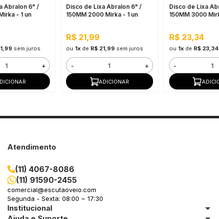
a Abralon 6" /
Disco de Lixa Abralon 6" /
Disco de Lixa Abr
irka - 1 un
150MM 2000 Mirka - 1 un
150MM 3000 Mirk
R$ 21,99
R$ 23,34
1,99
sem juros
ou
1x
de
R$ 21,99
sem juros
ou
1x
de
R$ 23,34
+
-
+
-
DICIONAR
ADICIONAR
ADICI
Atendimento
(11) 4067-8086
(11) 91590-2455
comercial@escutaoveio.com
Segunda - Sexta: 08:00 ~ 17:30
Institucional
Ajuda e Suporte