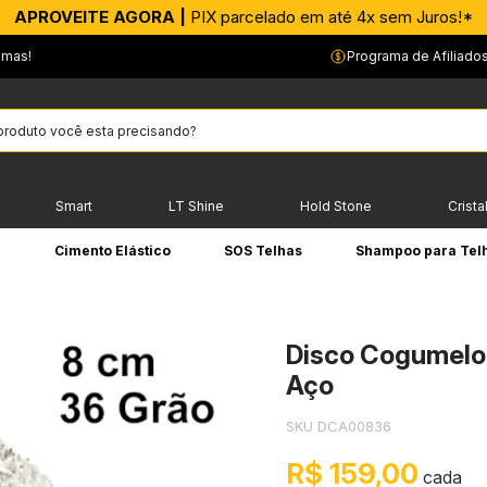
APROVEITE AGORA |
CONFIA! |
Faça uma renda extra conosco!*
PIX parcelado em até 4x sem Juros!*
emas!
Programa de Afiliado
Smart
LT Shine
Hold Stone
Crista
e
Cimento Elástico
SOS Telhas
Shampoo para Tel
Disco Cogumelo
Aço
SKU DCA00836
R$ 159,00