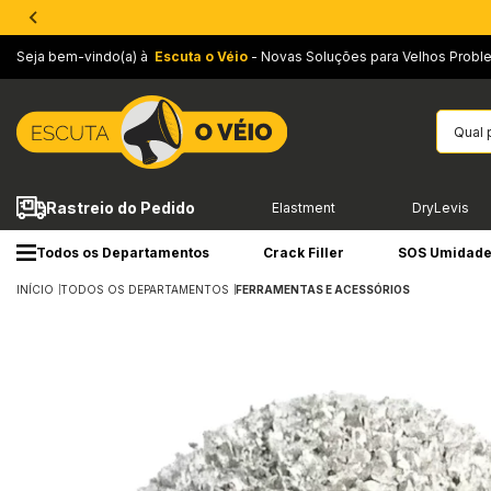
Seja bem-vindo(a) à
Escuta o Véio
- Novas Soluções para Velhos Probl
Rastreio do Pedido
Elastment
DryLevis
Todos os Departamentos
Crack Filler
SOS Umidad
INÍCIO
TODOS OS DEPARTAMENTOS
FERRAMENTAS E ACESSÓRIOS