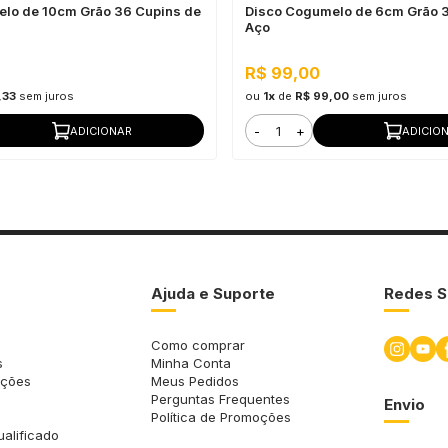
lo de 10cm Grão 36 Cupins de
Disco Cogumelo de 6cm Grão 3
Aço
R$ 99,00
,33
sem juros
ou
1x
de
R$ 99,00
sem juros
-
+
ADICIONAR
ADICIO
Ajuda e Suporte
Redes S
Como comprar
s
Minha Conta
uções
Meus Pedidos
Perguntas Frequentes
Envio
Política de Promoções
ualificado