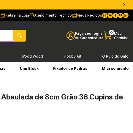
s
Retire na Loja
Atendimento Técnico
Meus Pedidos
0
Faça seu login
Meu
ou
Cadastre-se
Carrinho
l
Wood Wood
Hobby Art
O Pulo do Gato
has
Umi Block
Fixador de Pedras
Microcimento
 Abaulada de 8cm Grão 36 Cupins de