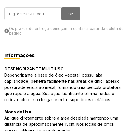
in Stone
OK
toda a categoria
Os prazos de entrega começam a contar a partir da coleta do
pedido
Informações
DESENGRIPANTE MULTIUSO
Desengripante a base de óleo vegetal, possui alta
capilaridade, penetra facilmente nas áreas de difícil acesso,
possui aderência ao metal, formando uma película protetora
que repele a água. Sua ação lubrificante elimina ruídos e
reduz o atrito e o desgaste entre superfícies metálicas.
Modo de Uso
Aplique diretamente sobre a área desejada mantendo uma
distância de aproximadamente 15cm. Nos locais de difícil
acesso, utilize o bico prolongador.