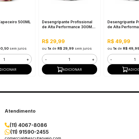
Tapeceiro 500ML
Desengripante Profissional
Desengripante Pr
de Alta Performance 300ML
de Alta Perform
Sieger
Sieger
R$ 29,99
R$ 49,99
40,50
sem juros
ou
1x
de
R$ 29,99
sem juros
ou
1x
de
R$ 49,9
+
-
+
-
DICIONAR
ADICIONAR
ADICI
Atendimento
(11) 4067-8086
(11) 91590-2455
comercial@escutaoveio.com