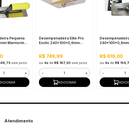
eira Pequena
Desempenadeira Elite Pro
Desempenadeira
6mm Marmorino
Exotic 240x100x0,6mm
240x100x0,6mm
Mirka Marmorino Tools
Tools
00
R$ 749,99
R$ 619,00
149,75
sem juros
ou
4x
de
R$ 187,50
sem juros
ou
4x
de
R$ 154,
+
-
+
-
DICIONAR
ADICIONAR
ADICI
Atendimento