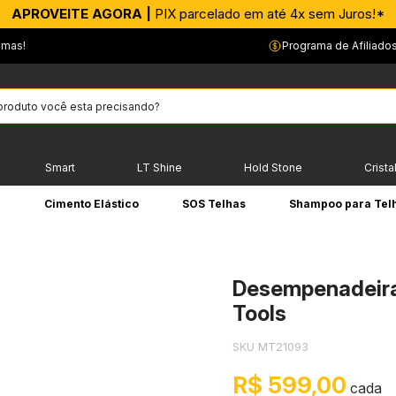
APROVEITE AGORA |
PIX parcelado em até 4x sem Juros!*
emas!
Programa de Afiliado
Smart
LT Shine
Hold Stone
Crista
e
Cimento Elástico
SOS Telhas
Shampoo para Tel
Desempenadeir
Tools
SKU MT21093
R$ 599,00