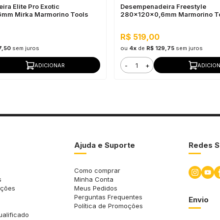
a Elite Pro Exotic
Desempenadeira Freestyle
mm Mirka Marmorino Tools
280x120x0,6mm Marmorino T
R$ 519,00
7,50
sem juros
ou
4x
de
R$ 129,75
sem juros
-
+
ADICIONAR
ADICIO
Ajuda e Suporte
Redes S
Como comprar
s
Minha Conta
uções
Meus Pedidos
Perguntas Frequentes
Envio
Política de Promoções
ualificado