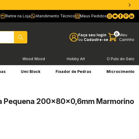
s
Retire na Loja
Atendimento Técnico
Meus Pedidos
0
Faça seu login
Meu
ou
Cadastre-se
Carrinho
l
Wood Wood
Hobby Art
O Pulo do Gato
has
Umi Block
Fixador de Pedras
Microcimento
a Pequena 200x80x0,6mm Marmorino