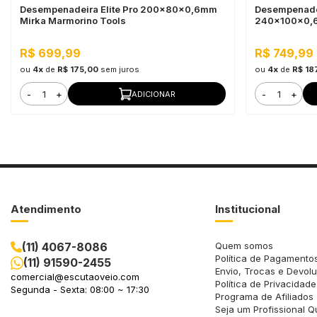
Desempenadeira Elite Pro 200x80x0,6mm
Desempenadeir
Mirka Marmorino Tools
240x100x0,6
R$ 699,99
R$ 749,99
ou
4x
de
R$ 175,00
sem juros
ou
4x
de
R$ 18
-
+
-
+
ADICIONAR
Atendimento
Institucional
(11) 4067-8086
Quem somos
Política de Pagamento
(11) 91590-2455
Envio, Trocas e Devol
comercial@escutaoveio.com
Política de Privacidade
Segunda - Sexta: 08:00 ~ 17:30
Programa de Afiliados
Seja um Profissional Q