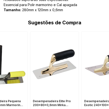
Essencial para Polir marmorino e Cal apagada
Tamanho:
280mm x 120mm x 0,6mm
Sugestões de Compra
eira Pequena
Desempenadeira Elite Pro
Desempenadeira 
6mm Marmorino
200x80x0,6mm Mirka
Exotic 240x100
Marmorino Tools
Mirka Marmorino