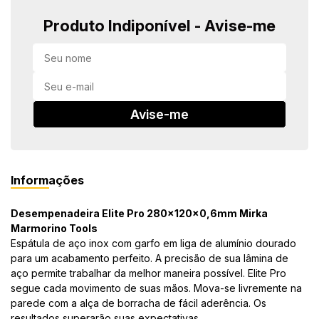
Produto Indiponível - Avise-me
in Stone
toda a categoria
Avise-me
Informações
Desempenadeira Elite Pro 280x120x0,6mm Mirka
Marmorino Tools
Espátula de aço inox com garfo em liga de alumínio dourado
para um acabamento perfeito. A precisão de sua lâmina de
aço permite trabalhar da melhor maneira possível. Elite Pro
segue cada movimento de suas mãos. Mova-se livremente na
parede com a alça de borracha de fácil aderência. Os
resultados superarão suas expectativas.