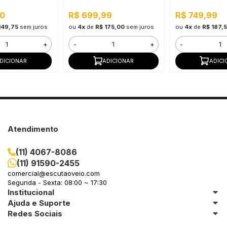
00
R$ 699,99
R$ 749,99
149,75
sem juros
ou
4x
de
R$ 175,00
sem juros
ou
4x
de
R$ 187,
+
-
+
-
DICIONAR
ADICIONAR
ADICI
Atendimento
(11) 4067-8086
(11) 91590-2455
comercial@escutaoveio.com
Segunda - Sexta: 08:00 ~ 17:30
Institucional
Ajuda e Suporte
Redes Sociais