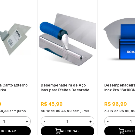
a Canto Externo
Desempenadeira de Aço
Desempenadeira
irka
Inox para Efeitos Decorativos
Inox Pro 16x10
Roma
0
R$ 45,99
R$ 96,99
58,33
sem juros
ou
1x
de
R$ 45,99
sem juros
ou
1x
de
R$ 96,9
+
-
+
-
DICIONAR
ADICIONAR
ADICI