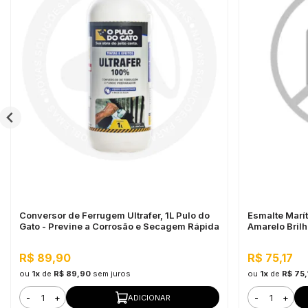
Conversor de Ferrugem Ultrafer, 1L Pulo do
Esmalte Marí
Gato - Previne a Corrosão e Secagem Rápida
Amarelo Brilh
R$ 89,90
R$ 75,17
ou
1x
de
R$ 89,90
sem juros
ou
1x
de
R$ 75,
-
+
-
+
ADICIONAR