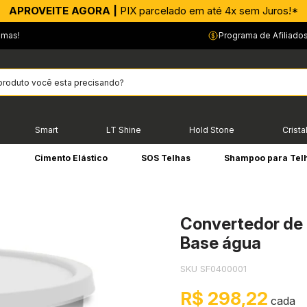
APROVEITE AGORA |
PIX parcelado em até 4x sem Juros!*
emas!
Programa de Afiliado
Smart
LT Shine
Hold Stone
Crista
e
Cimento Elástico
SOS Telhas
Shampoo para Tel
Convertedor de
Base água
SKU SF0400001
R$ 298,22