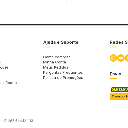
Ajuda e Suporte
Redes S
Como comprar
s
Minha Conta
uções
Meus Pedidos
Perguntas Frequentes
Envio
Política de Promoções
ualificado
 IE: 286.544.121.113