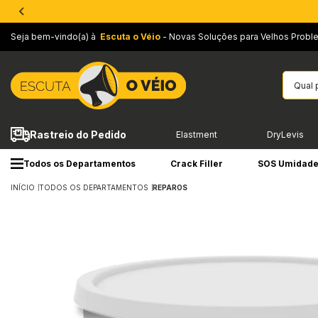
Seja bem-vindo(a) à
Escuta o Véio
- Novas Soluções para Velhos Probl
Rastreio do Pedido
Elastment
DryLevis
Todos os Departamentos
Crack Filler
SOS Umidad
INÍCIO
TODOS OS DEPARTAMENTOS
REPAROS