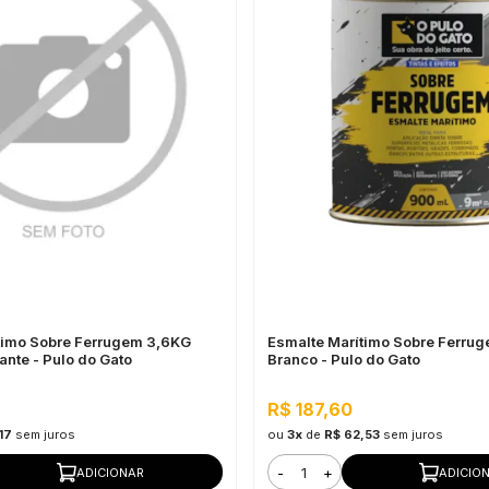
timo Sobre Ferrugem 3,6KG
Esmalte Marítimo Sobre Ferru
ante - Pulo do Gato
Branco - Pulo do Gato
R$ 187,60
17
sem juros
ou
3x
de
R$ 62,53
sem juros
-
+
ADICIONAR
ADICIO