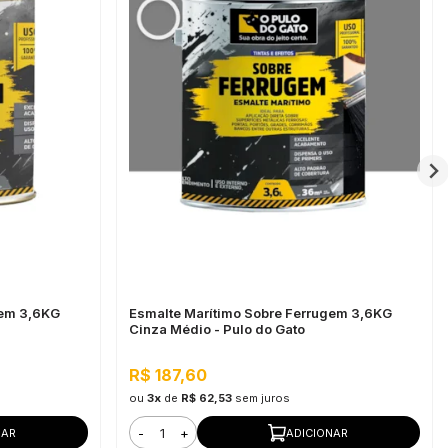
gem 3,6KG
Esmalte Marítimo Sobre Ferrugem 3,6KG
Cinza Médio - Pulo do Gato
R$ 187,60
ou
3x
de
R$ 62,53
sem juros
-
+
NAR
ADICIONAR