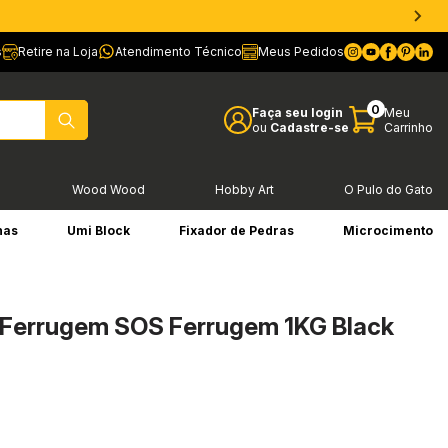
s
Retire na Loja
Atendimento Técnico
Meus Pedidos
0
Faça seu login
Meu
ou
Cadastre-se
Carrinho
l
Wood Wood
Hobby Art
O Pulo do Gato
has
Umi Block
Fixador de Pedras
Microcimento
 Ferrugem SOS Ferrugem 1KG Black