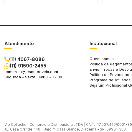
Atendimento
Institucional
(11) 4067-8086
Quem somos
Política de Pagamento
(11) 91590-2455
Envio, Trocas e Devol
comercial@escutaoveio.com
Política de Privacidade
Segunda - Sexta: 08:00 ~ 17:30
Programa de Afiliados
Seja um Profissional Q
Vip Collection Comércio e Distribuidora LTDA | CNPJ: 17.507.426/0001-39 -
Av. Casa Grande, 140 - Jardim Casa Grande, Diadema - SP, 09961-350