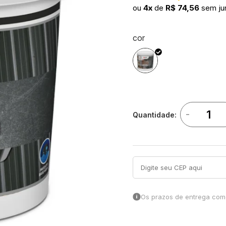
ou
4x
de
R$ 74,56
sem ju
cor
-
Quantidade:
Os prazos de entrega come