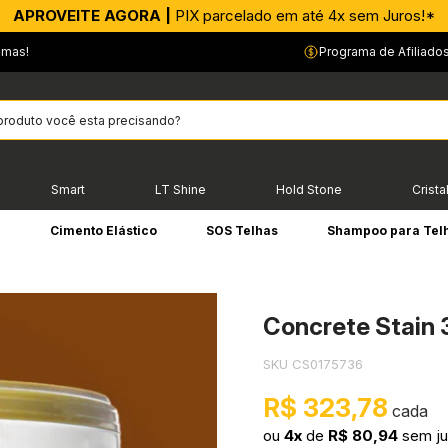
APROVEITE AGORA |
CONFIA! |
Faça uma renda extra conosco!*
PIX parcelado em até 4x sem Juros!*
…
emas!
Programa de Afiliado
Smart
LT Shine
Hold Stone
Crista
e
Cimento Elástico
SOS Telhas
Shampoo para Tel
Concrete Stain 
SKU CS0175736
R$ 323,78
ou
4x
de
R$ 80,94
sem ju