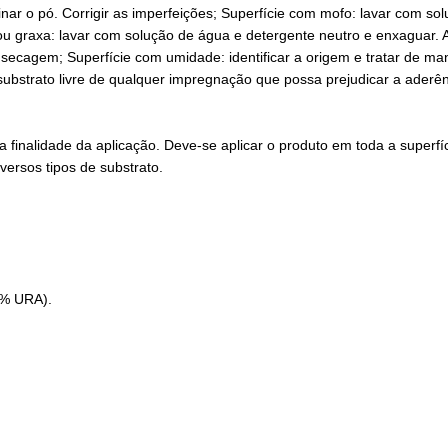
minar o pó. Corrigir as imperfeições; Superfície com mofo: lavar com so
graxa: lavar com solução de água e detergente neutro e enxaguar. Agu
agem; Superfície com umidade: identificar a origem e tratar de manei
ubstrato livre de qualquer impregnação que possa prejudicar a aderên
da finalidade da aplicação. Deve-se aplicar o produto em toda a superf
versos tipos de substrato.
0% URA).