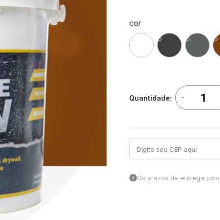
cor
-
Quantidade:
Os prazos de entrega come