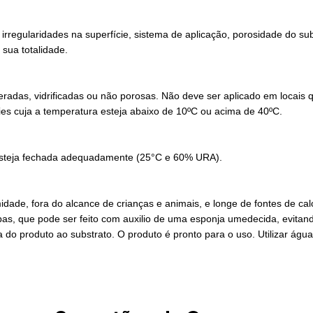
rregularidades na superfície, sistema de aplicação, porosidade do su
sua totalidade.
radas, vidrificadas ou não porosas. Não deve ser aplicado em locais q
cies cuja a temperatura esteja abaixo de 10ºC ou acima de 40ºC.
 esteja fechada adequadamente (25°C e 60% URA).
ade, fora do alcance de crianças e animais, e longe de fontes de calo
, que pode ser feito com auxilio de uma esponja umedecida, evitando
 do produto ao substrato. O produto é pronto para o uso. Utilizar águ