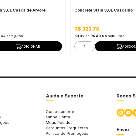
in 3,6L Casca de Árvore
Concrete Stain 3,6L Cascalho
R$ 323,78
,64
sem juros
ou
4x
de
R$ 80,94
sem juros
-
+
ADICIONAR
ADICIO
Ajuda e Suporte
Redes S
Como comprar
s
Minha Conta
uções
Meus Pedidos
Perguntas Frequentes
Envio
Política de Promoções