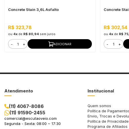
Concrete Stain 3,6L Asfalto
Concrete Sta
R$ 323,78
R$ 302,54
ou
4x
de
R$ 80,94
sem juros
ou
4x
de
R$ 75
-
+
-
+
ADICIONAR
Atendimento
Institucional
(11) 4067-8086
Quem somos
Política de Pagamento
(11) 91590-2455
Envio, Trocas e Devol
comercial@escutaoveio.com
Política de Privacidade
Segunda - Sexta: 08:00 ~ 17:30
Programa de Afiliados