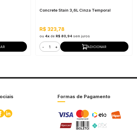
Concrete Stain 3,6L Cinza Temporal
R$ 323,78
ou
4x
de
R$ 80,94
sem juros
-
+
NAR
ADICIONAR
ociais
Formas de Pagamento