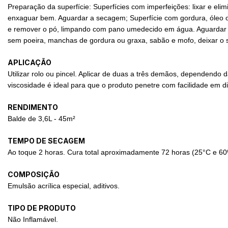
Preparação da superfície: Superfícies com imperfeições: lixar e eli
enxaguar bem. Aguardar a secagem; Superfície com gordura, óleo ou 
e remover o pó, limpando com pano umedecido em água. Aguardar sec
sem poeira, manchas de gordura ou graxa, sabão e mofo, deixar o s
APLICAÇÃO
Utilizar rolo ou pincel. Aplicar de duas a três demãos, dependendo 
viscosidade é ideal para que o produto penetre com facilidade em di
RENDIMENTO
Balde de 3,6L - 45m²
TEMPO DE SECAGEM
Ao toque 2 horas. Cura total aproximadamente 72 horas (25°C e 6
COMPOSIÇÃO
Emulsão acrílica especial, aditivos.
TIPO DE PRODUTO
Não Inflamável.