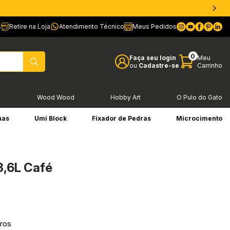
s
Retire na Loja
Atendimento Técnico
Meus Pedidos
0
Faça seu login
Meu
ou
Cadastre-se
Carrinho
l
Wood Wood
Hobby Art
O Pulo do Gato
has
Umi Block
Fixador de Pedras
Microcimento
3,6L Café
ros