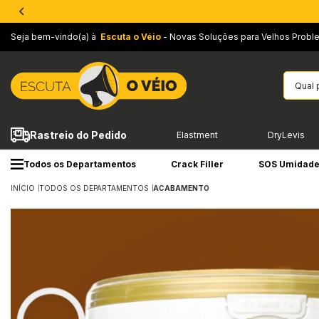
Seja bem-vindo(a) à
Escuta o Véio
- Novas Soluções para Velhos Probl
Rastreio do Pedido
Elastment
DryLevis
Todos os Departamentos
Crack Filler
SOS Umidad
INÍCIO
TODOS OS DEPARTAMENTOS
ACABAMENTO