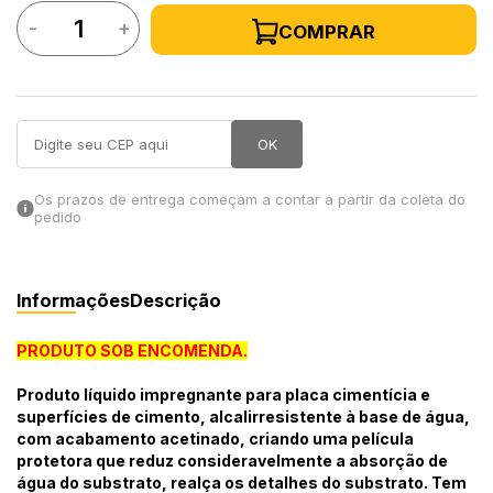
-
+
COMPRAR
in Stone
toda a categoria
OK
Os prazos de entrega começam a contar a partir da coleta do
pedido
Informações
Descrição
PRODUTO SOB ENCOMENDA.
Produto líquido impregnante para placa cimentícia e
superfícies de cimento, alcalirresistente à base de água,
com acabamento acetinado, criando uma película
protetora que reduz consideravelmente a absorção de
água do substrato, realça os detalhes do substrato. Tem