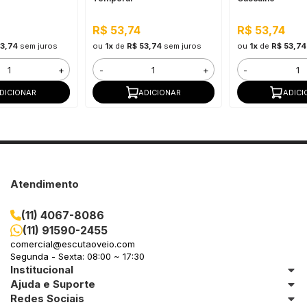
R$ 53,74
R$ 53,74
53,74
sem juros
ou
1x
de
R$ 53,74
sem juros
ou
1x
de
R$ 53,74
+
-
+
-
DICIONAR
ADICIONAR
ADICI
Atendimento
(11) 4067-8086
(11) 91590-2455
comercial@escutaoveio.com
Segunda - Sexta: 08:00 ~ 17:30
Institucional
Ajuda e Suporte
Redes Sociais