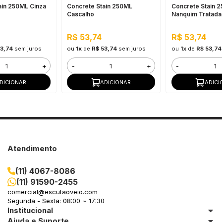
ain 250ML Cinza
Concrete Stain 250ML
Concrete Stain 
Cascalho
Nanquim Tratada
R$ 53,74
R$ 53,74
53,74
sem juros
ou
1x
de
R$ 53,74
sem juros
ou
1x
de
R$ 53,74
+
-
+
-
DICIONAR
ADICIONAR
ADICI
Atendimento
(11) 4067-8086
(11) 91590-2455
comercial@escutaoveio.com
Segunda - Sexta: 08:00 ~ 17:30
Institucional
Ajuda e Suporte