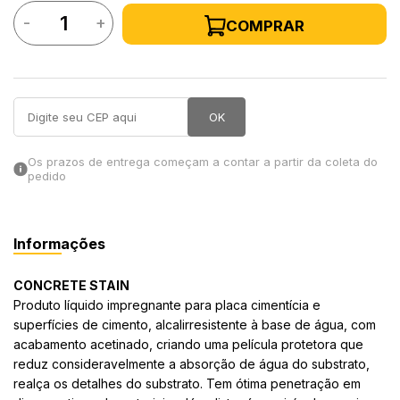
-
+
COMPRAR
in Stone
toda a categoria
OK
Os prazos de entrega começam a contar a partir da coleta do
pedido
Informações
CONCRETE STAIN
Produto líquido impregnante para placa cimentícia e
superfícies de cimento, alcalirresistente à base de água, com
acabamento acetinado, criando uma película protetora que
reduz consideravelmente a absorção de água do substrato,
realça os detalhes do substrato. Tem ótima penetração em