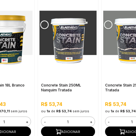
in 18L Branco
Concrete Stain 250ML
Concrete Stain 
Nanquim Tratada
Tratada
,43
R$ 53,74
R$ 53,74
370,11
sem juros
ou
1x
de
R$ 53,74
sem juros
ou
1x
de
R$ 53,74
+
-
+
-
DICIONAR
ADICIONAR
ADICI