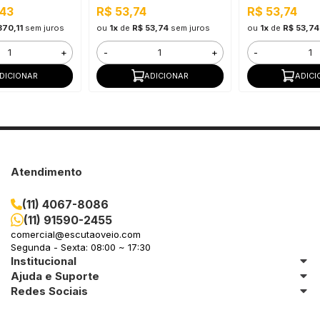
,43
R$ 53,74
R$ 53,74
370,11
sem juros
ou
1x
de
R$ 53,74
sem juros
ou
1x
de
R$ 53,74
+
-
+
-
DICIONAR
ADICIONAR
ADICI
Atendimento
(11) 4067-8086
(11) 91590-2455
comercial@escutaoveio.com
Segunda - Sexta: 08:00 ~ 17:30
Institucional
Ajuda e Suporte
Redes Sociais