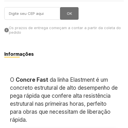
in Stone
OK
toda a categoria
Os prazos de entrega começam a contar a partir da coleta do
pedido
Informações
O
Concre Fast
da linha Elastment é um
concreto estrutural de alto desempenho de
pega rápida que confere alta resistência
estrutural nas primeiras horas, perfeito
para obras que necessitam de liberação
rápida.