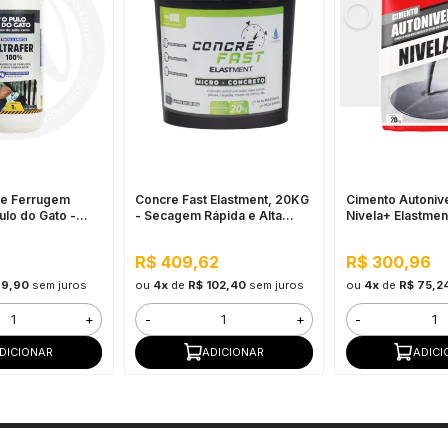
de Ferrugem
Concre Fast Elastment, 20KG
Cimento Autoniv
Pulo do Gato -
- Secagem Rápida e Alta
Nivela+ Elastme
orrosão e
Resistência
Branco - Nivelam
pida
para Pisos, Sec
R$ 409,62
R$ 300,96
89,90
sem juros
ou
4x
de
R$ 102,40
sem juros
ou
4x
de
R$ 75,2
+
-
+
-
DICIONAR
ADICIONAR
ADICI