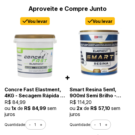
Aproveite e Compre Junto
Vou levar
Vou levar
Concre Fast Elastment,
Smart Resina 5em1,
4KG - Secagem Rápida e
900ml Semi Brilho -
Alta Resistência
Impermeabilizante e
R$ 84,99
R$ 114,20
Seladora, Alta
ou
1x
de
R$ 84,99
sem
ou
2x
de
R$ 57,10
sem
Resistência à Água
juros
juros
-
+
-
+
Quantidade
Quantidade