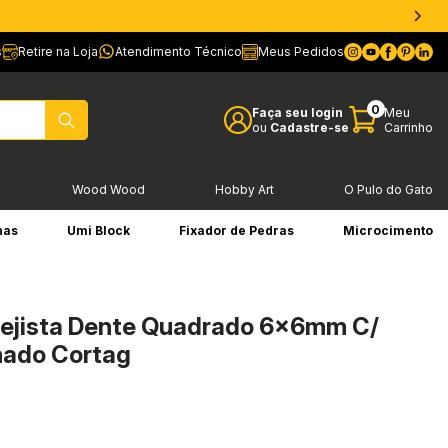
s
Retire na Loja
Atendimento Técnico
Meus Pedidos
0
Faça seu login
Meu
ou
Cadastre-se
Carrinho
l
Wood Wood
Hobby Art
O Pulo do Gato
has
Umi Block
Fixador de Pedras
Microcimento
lejista Dente Quadrado 6x6mm C/
ado Cortag