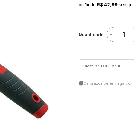
ou
1x
de
R$ 42,99
sem ju
-
Quantidade:
Os prazos de entrega come