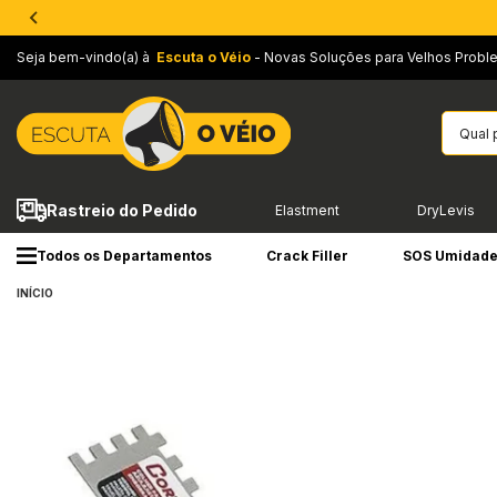
Seja bem-vindo(a) à
Escuta o Véio
- Novas Soluções para Velhos Probl
Rastreio do Pedido
Elastment
DryLevis
Todos os Departamentos
Crack Filler
SOS Umidad
INÍCIO