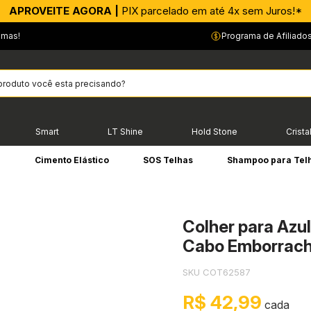
APROVEITE AGORA |
PIX parcelado em até 4x sem Juros!*
emas!
Programa de Afiliado
Smart
LT Shine
Hold Stone
Crista
e
Cimento Elástico
SOS Telhas
Shampoo para Tel
Colher para Azu
Cabo Emborrach
SKU COT62587
R$ 42,99