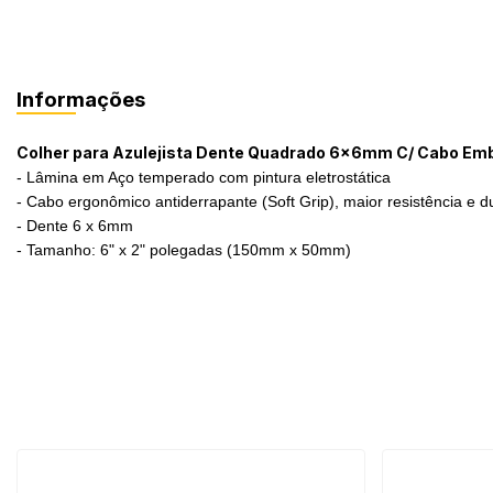
Informações
Colher para Azulejista Dente Quadrado 6x6mm C/ Cabo Em
- Lâmina em Aço temperado com pintura eletrostática
- Cabo ergonômico antiderrapante (Soft Grip), maior resistência e du
- Dente 6 x 6mm
- Tamanho: 6" x 2" polegadas (150mm x 50mm)