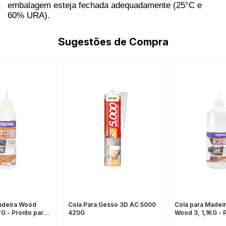
embalagem esteja fechada adequadamente (25°C e
60% URA).
Sugestões de Compra
adeira Wood
Cola Para Gesso 3D AC 5000
Cola para Madei
G - Pronto para
420G
Wood 3, 1,1KG - 
Rendimento
Uso, Ótimo Rend