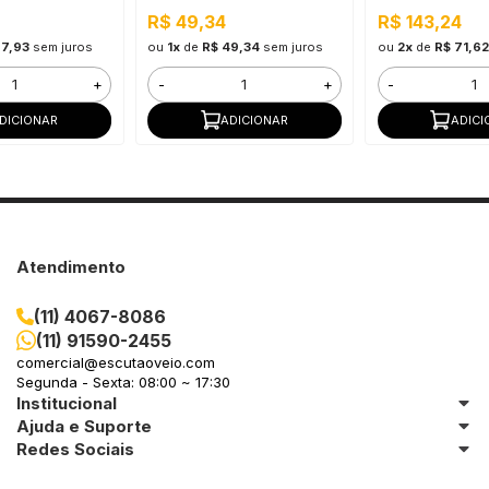
R$ 49,34
R$ 143,24
67,93
sem juros
ou
1x
de
R$ 49,34
sem juros
ou
2x
de
R$ 71,62
+
-
+
-
DICIONAR
ADICIONAR
ADICI
Atendimento
(11) 4067-8086
(11) 91590-2455
comercial@escutaoveio.com
Segunda - Sexta: 08:00 ~ 17:30
Institucional
Ajuda e Suporte
Redes Sociais