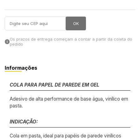
in Stone
OK
toda a categoria
Os prazos de entrega começam a contar a partir da coleta do
pedido
Informações
COLA PARA PAPEL DE PAREDE EM GEL
Adesivo de alta performance de base água, vinílico em
pasta.
INDICAÇÃO:
Cola em pasta, ideal para papéis de parede vinílicos