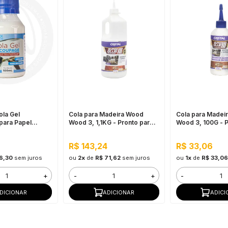
ola Gel
Cola para Madeira Wood
Cola para Madei
para Papel
Wood 3, 1,1KG - Pronto para
Wood 3, 100G - P
Uso, Ótimo Rendimento
Uso, Ótimo Rend
R$ 143,24
R$ 33,06
6,30
sem juros
ou
2x
de
R$ 71,62
sem juros
ou
1x
de
R$ 33,06
+
-
+
-
DICIONAR
ADICIONAR
ADICI