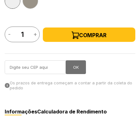
in Stone
toda a categoria
-
+
COMPRAR
OK
Os prazos de entrega começam a contar a partir da coleta do
pedido
Informações
Calculadora de Rendimento