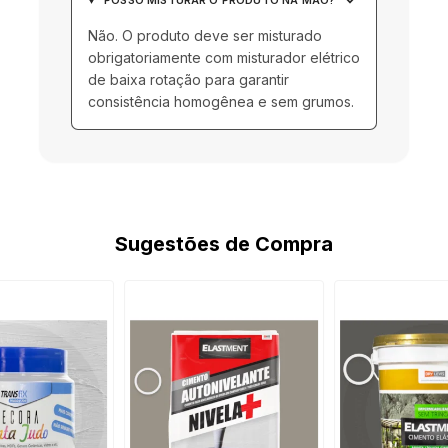
keyboard_arrow_down
POSSO MISTURAR O PRODUTO NA MÃO?
Não. O produto deve ser misturado
obrigatoriamente com misturador elétrico
de baixa rotação para garantir
consistência homogênea e sem grumos.
Sugestões de Compra