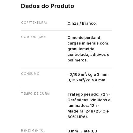
Dados do Produto
COR/TEXTURA:
Cinza / Branco.
COMPOSIÇÃO:
Cimento portland,
cargas minerais com
granulometria
controlada, aditivos e
polímeros.
CONSUMO:
· 0,165 m²/kg a 3 mm ·
0,125 m²/kg a 4 mm.
TEMPO DE CURA:
Tráfego pesado: 72h ·
Cerâmicas, vinílicos e
laminados: 12h ·
Madeira: 24h (25°C e
60% URA).
RENDIMENTO:
3 mm → até 3,3