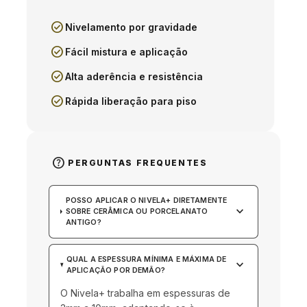
check_circle
Nivelamento por gravidade
check_circle
Fácil mistura e aplicação
check_circle
Alta aderência e resistência
check_circle
Rápida liberação para piso
help
PERGUNTAS FREQUENTES
POSSO APLICAR O NIVELA+ DIRETAMENTE
keyboard_arrow_down
SOBRE CERÂMICA OU PORCELANATO
ANTIGO?
QUAL A ESPESSURA MÍNIMA E MÁXIMA DE
keyboard_arrow_down
APLICAÇÃO POR DEMÃO?
O Nivela+ trabalha em espessuras de