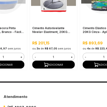
ecora Pinta
Cimento Autonivelante
Cimento Elástico
 Branco - Fácil
Nivela+ Elastment, 20KG
20KG Cinza - Apli
ecagem Rápida
Cinza - Nivelamento Fácil
para Pisos, Secagem Rápida
R$ 201,15
R$ 893,69
46,97
sem juros
ou
3x
de
R$ 67,05
sem juros
ou
4x
de
R$ 223,
+
-
+
-
DICIONAR
ADICIONAR
ADICI
Atendimento