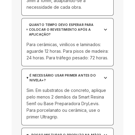
3mm a 10mm, adaptando-se à
necessidade de cada obra.
QUANTO TEMPO DEVO ESPERAR PARA
keyboard_arrow_down
COLOCAR O REVESTIMENTO APÓS A
APLICAÇÃO?
Para cerâmicas, vinílicos e laminados:
aguarde 12 horas. Para pisos de madeira:
24 horas. Para tráfego pesado: 72 horas.
É NECESSÁRIO USAR PRIMER ANTES DO
keyboard_arrow_down
NIVELA+?
Sim. Em substratos de concreto, aplique
pelo menos 2 demãos da Smart Resina
5em1 ou Base Preparadora DryLevis.
Para porcelanato ou cerâmica, use o
primer Ultragrip.