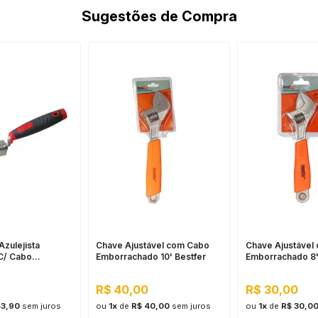
Sugestões de Compra
Azulejista
Chave Ajustável com Cabo
Chave Ajustável
C/ Cabo
Emborrachado 10' Bestfer
Emborrachado 8'
do Cortag
R$ 40,00
R$ 30,00
43,90
sem juros
ou
1x
de
R$ 40,00
sem juros
ou
1x
de
R$ 30,0