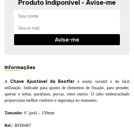
Produto Indiponível - Avise-me
in Stone
toda a categoria
Avise-me
Informações
Chave Ajustável da Bestfer
A
é muito versátil e de fácil
utilização. Indicado para ajustes de elementos de fixação, para prender,
apertar e soltar, parafusos, porcas, entre outros. O cabo emborrachado
proporciona melhor conforto e segurança no manuseio.
Tamanho:
6’ (pol) – 150mm
Ref.:
BFH0407