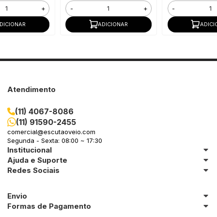
+
-
+
-
DICIONAR
ADICIONAR
ADICI
Atendimento
(11) 4067-8086
(11) 91590-2455
comercial@escutaoveio.com
Segunda - Sexta: 08:00 ~ 17:30
Institucional
Ajuda e Suporte
Redes Sociais
Envio
Formas de Pagamento