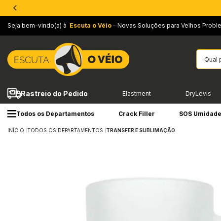
Seja bem-vindo(a) à
Escuta o Véio
- Novas Soluções para Velhos Probl
Rastreio do Pedido
Elastment
DryLevis
Todos os Departamentos
Crack Filler
SOS Umidad
INÍCIO
TODOS OS DEPARTAMENTOS
TRANSFER E SUBLIMAÇÃO