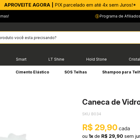
APROVEITE AGORA |
PIX parcelado em até 4x sem Juros!*
emas!
Programa de Afiliado
Smart
LT Shine
Hold Stone
Crista
e
Cimento Elástico
SOS Telhas
Shampoo para Tel
Caneca de Vidr
SKU B034
R$ 29,90
ou
1x
de
R$ 29,90
sem ju