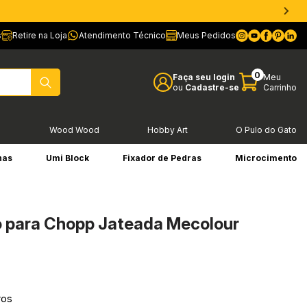
s
Retire na Loja
Atendimento Técnico
Meus Pedidos
0
Faça seu login
Meu
ou
Cadastre-se
Carrinho
l
Wood Wood
Hobby Art
O Pulo do Gato
has
Umi Block
Fixador de Pedras
Microcimento
o para Chopp Jateada Mecolour
ros