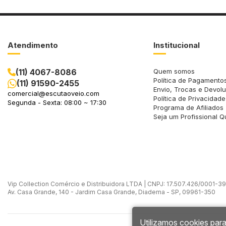
Atendimento
Institucional
(11) 4067-8086
Quem somos
Política de Pagamento
(11) 91590-2455
Envio, Trocas e Devol
comercial@escutaoveio.com
Política de Privacidade
Segunda - Sexta: 08:00 ~ 17:30
Programa de Afiliados
Seja um Profissional Q
Vip Collection Comércio e Distribuidora LTDA | CNPJ: 17.507.426/0001-39 -
Av. Casa Grande, 140 - Jardim Casa Grande, Diadema - SP, 09961-350
Utilizamos cookies para