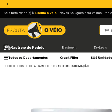
Seja bem-vindo(a) à
Escuta o Véio
- Novas Soluções para Velhos Probl
Rastreio do Pedido
Elastment
DryLevis
Todos os Departamentos
Crack Filler
SOS Umidad
INÍCIO
TODOS OS DEPARTAMENTOS
TRANSFER E SUBLIMAÇÃO