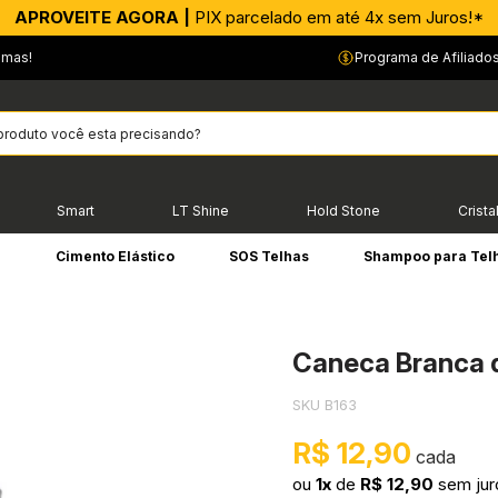
APROVEITE AGORA |
PIX parcelado em até 4x sem Juros!*
emas!
Programa de Afiliado
Smart
LT Shine
Hold Stone
Crista
e
Cimento Elástico
SOS Telhas
Shampoo para Tel
Caneca Branca 
SKU B163
R$ 12,90
ou
1x
de
R$ 12,90
sem jur