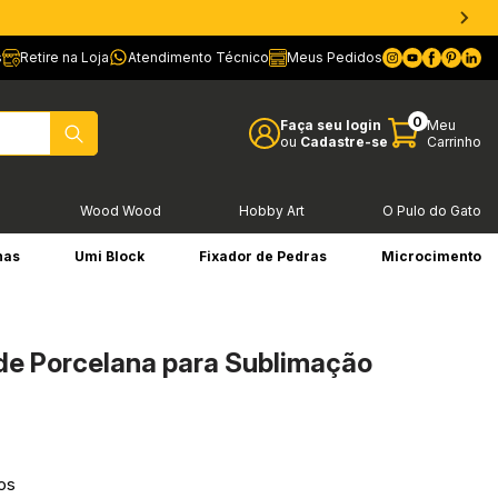
s
Retire na Loja
Atendimento Técnico
Meus Pedidos
0
Faça seu login
Meu
ou
Cadastre-se
Carrinho
l
Wood Wood
Hobby Art
O Pulo do Gato
has
Umi Block
Fixador de Pedras
Microcimento
de Porcelana para Sublimação
os