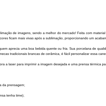
imação de imagens, sendo a melhor do mercado! Feita com material d
s cores ficam mais vivas após a sublimação, proporcionando um acaba
em aprecia uma boa bebida quente ou fria. Sua porcelana de qualidade
cas tradicionais brancas de cerâmica, é fácil personalizar essa cane
ora a laser para imprimir a imagem desejada e uma prensa térmica pa
ora da prensagem;
nsa tenha time);