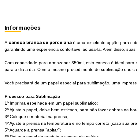
Informações
caneca branca de porcelana
A
é uma excelente opção para subl
garantindo uma experiencia confortável ao usá-la. Além disso, sua
Com capacidade para armazenar 350ml, esta caneca é ideal para qu
para o dia a dia. Com o mesmo procedimento de sublimação das cane
Você precisará de um papel especial para sublimação, uma impress
Processo para Sublimação
1º Imprima espelhada em um papel sublimático;
2º Ajuste o papel, deixe bem esticado, para não fazer dobras na h
3º Coloque o material na prensa;
4º Ajuste a prensa na temperatura e no tempo correto (caso sua pre
5º Aguarde a prensa "apitar";
6º Retire o papel do produto e espere ele esfriar;