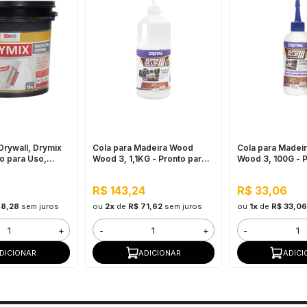
Drywall, Drymix
Cola para Madeira Wood
Cola para Madei
o para Uso,
Wood 3, 1,1KG - Pronto para
Wood 3, 100G - P
pida
Uso, Ótimo Rendimento
Uso, Ótimo Rend
R$ 143,24
R$ 33,06
98,28
sem juros
ou
2x
de
R$ 71,62
sem juros
ou
1x
de
R$ 33,06
+
-
+
-
DICIONAR
ADICIONAR
ADICI