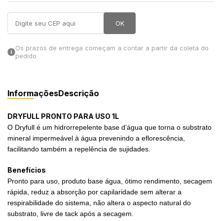
in Stone
OK
toda a categoria
Os prazos de entrega começam a contar a partir da coleta do
pedido
Informações
Descrição
DRYFULL PRONTO PARA USO 1L
O Dryfull é um hidrorrepelente base d’água que torna o substrato
mineral impermeável à água prevenindo a eflorescência,
facilitando também a repelência de sujidades.
Benefícios
Pronto para uso, produto base água, ótimo rendimento, secagem
rápida, reduz a absorção por capilaridade sem alterar a
respirabilidade do sistema, não altera o aspecto natural do
substrato, livre de tack após a secagem.