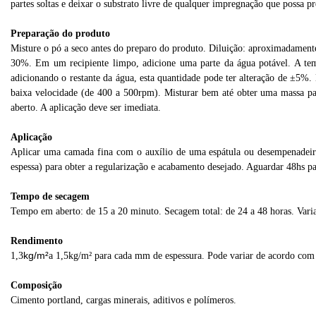
partes soltas e deixar o substrato livre de qualquer impregnação que possa
pr
Preparação do produto
Misture o pó a seco antes do preparo do produto. Diluição: aproximadament
30%. Em um recipiente limpo, adicione uma parte da água potável. A tem
adicionando o restante da água, esta quantidade pode ter alteração de ±5%
baixa velocidade (de 400 a 500rpm). Misturar bem até obter uma massa pa
aberto. A aplicação deve ser imediata.
Aplicação
Aplicar uma camada fina com o auxílio de uma espátula ou desempenadei
espessa) para obter a regularização e acabamento desejado. Aguardar 48hs
pa
Tempo de secagem
Tempo em aberto: de 15 a 20 minuto. Secagem total: de 24 a 48 horas. Vari
Rendimento
kg/m²
1,3
a 1,5kg/m² para cada mm de espessura. Pode variar de acordo com 
Composição
Cimento portland, cargas minerais, aditivos e polímeros.