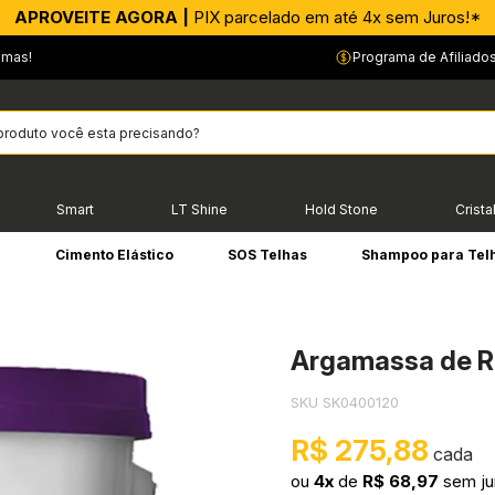
APROVEITE AGORA |
PIX parcelado em até 4x sem Juros!*
emas!
Programa de Afiliado
Smart
LT Shine
Hold Stone
Crista
e
Cimento Elástico
SOS Telhas
Shampoo para Tel
Argamassa de R
SKU SK0400120
R$ 275,88
ou
4x
de
R$ 68,97
sem ju