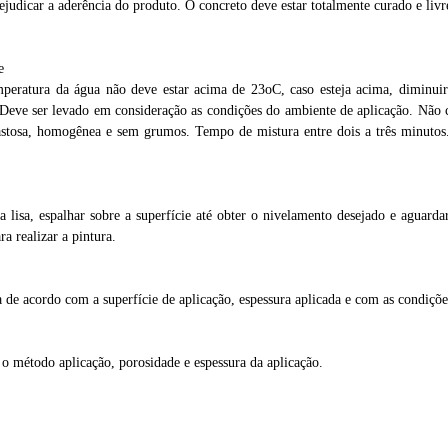
ejudicar a aderência do produto. O concreto deve estar totalmente curado e
liv
e
peratura da água não deve estar acima de 23oC, caso esteja acima, diminui
. Deve ser levado em consideração as condições do ambiente de aplicação. Nã
stosa, homogênea e sem grumos. Tempo de mistura entre dois a três minutos
ra
lisa, espalhar sobre a superfície até obter o nivelamento desejado e aguarda
ra realizar a pintura.
a de acordo com a superfície
de aplicação, espessura aplicada e com as condiçõe
o método aplicação, porosidade e espessura da aplicação.