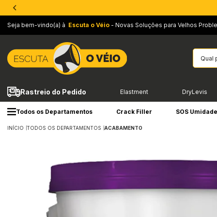
Seja bem-vindo(a) à
Escuta o Véio
- Novas Soluções para Velhos Probl
Rastreio do Pedido
Elastment
DryLevis
Todos os Departamentos
Crack Filler
SOS Umidad
INÍCIO
TODOS OS DEPARTAMENTOS
ACABAMENTO