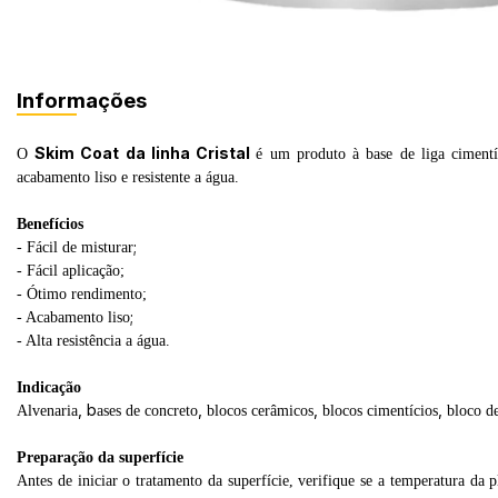
Informações
Skim Coat da linha Cristal
O
é um produto à base de liga cimentíc
acabamento liso e resistente a água.
Benefícios
;
- Fácil de misturar
- F
ácil aplicação;
- Ó
timo rendimento;
;
- A
cabamento liso
- A
lta resistência a água.
Indicação
, b
,
,
,
Alvenaria
ases de concreto
blocos cerâmicos
blocos cimentícios
bloco d
Preparação da superfície
Antes de iniciar o tratamento da superfície, verifique se a temperatura da p