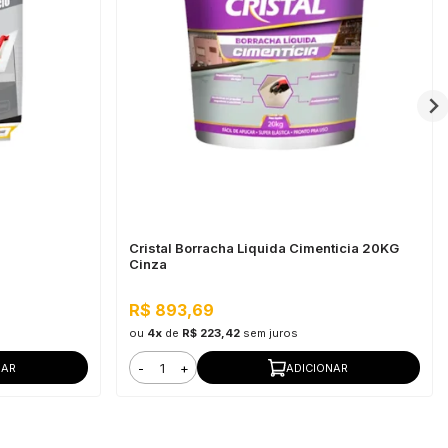
Cristal Borracha Liquida Cimenticia 20KG
Cinza
R$ 893,69
ou
4x
de
R$ 223,42
sem juros
-
+
NAR
ADICIONAR