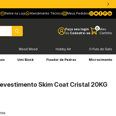
s
Retire na Loja
Atendimento Técnico
Meus Pedidos
0
Faça seu login
Meu
ou
Cadastre-se
Carrinho
l
Wood Wood
Hobby Art
O Pulo do Gato
has
Umi Block
Fixador de Pedras
Microcimento
evestimento Skim Coat Cristal 20KG
ros