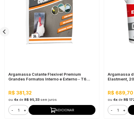
Argamassa Colante Flexível Premium
Argamassa de
Grandes Formatos Interno e Externo - T6
Elastment, 2
20KG Branco
Horas
R$ 381,32
R$ 689,70
ou
4x
de
R$ 95,33
sem juros
ou
4x
de
R$ 17
-
+
-
+
ADICIONAR