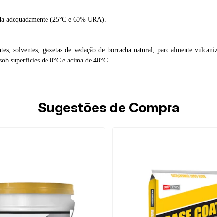
chada adequadamente (25°C e 60% URA).
antes, solventes, gaxetas de vedação de borracha natural,
parcialmente vulcani
sob superfícies de 0°C e acima
de 40°C.
Sugestões de Compra