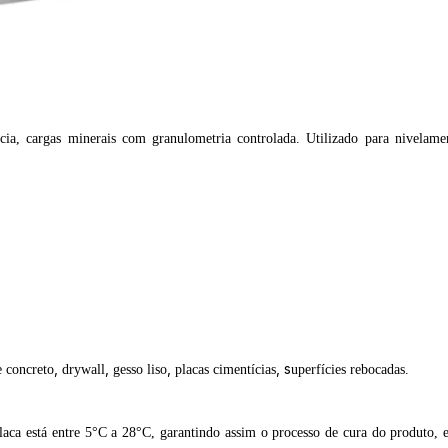
ia, cargas minerais com granulometria controlada. Utilizado para nivelamen
,
,
,
, s
e concreto
drywall
gesso liso
placas cimentícias
uperfícies rebocadas.
laca
está entre 5°C a 28°C, garantindo assim o processo de cura do produto,