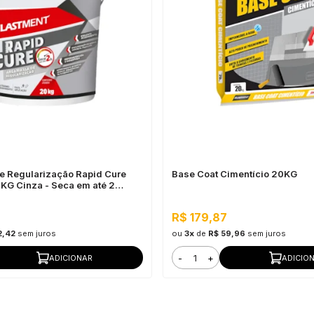
 Regularização Rapid Cure
Base Coat Cimentício 20KG
0KG Cinza - Seca em até 2
R$ 179,87
2,42
sem juros
ou
3x
de
R$ 59,96
sem juros
-
+
ADICIONAR
ADICIO