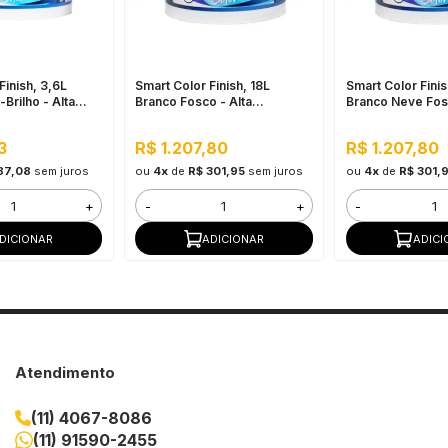
Finish, 3,6L
Smart Color Finish, 18L
Smart Color Finis
Brilho - Alta
Branco Fosco - Alta
Branco Neve Fosc
e Flexibilidade,
Flexibilidade, Baixo VOC,
Flexibilidade, B
e Externo
Uso Interno e Externo
Uso Interno e Ex
3
R$ 1.207,80
R$ 1.207,80
87,08
sem juros
ou
4x
de
R$ 301,95
sem juros
ou
4x
de
R$ 301,
+
-
+
-
DICIONAR
ADICIONAR
ADICI
Atendimento
(11) 4067-8086
(11) 91590-2455