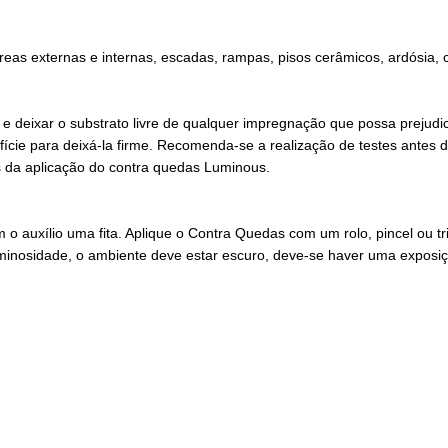
áreas externas e internas, escadas, rampas, pisos cerâmicos, ardósia, c
e deixar o substrato livre de qualquer impregnação que possa prejudic
erfície para deixá-la firme. Recomenda-se a realização de testes antes 
es da aplicação do contra quedas Luminous.
om o auxílio uma fita. Aplique o Contra Quedas com um rolo, pincel o
minosidade, o ambiente deve estar escuro, deve-se haver uma exposiçã