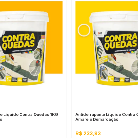
te Líquido Contra Quedas 1KG
Antiderrapante Líquido Contra
o
Amarelo Demarcação
R$ 233,93