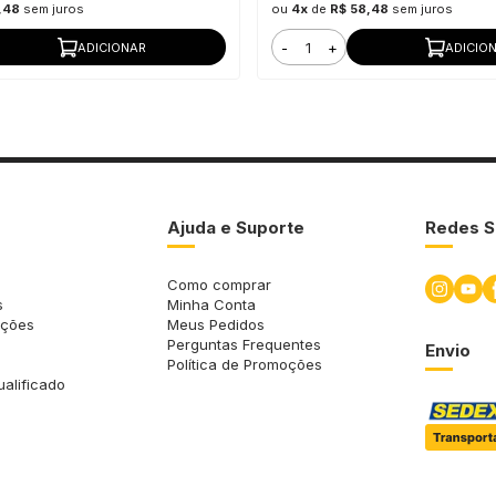
,48
sem juros
ou
4x
de
R$ 58,48
sem juros
-
+
ADICIONAR
ADICIO
Ajuda e Suporte
Redes S
Como comprar
s
Minha Conta
uções
Meus Pedidos
Perguntas Frequentes
Envio
Política de Promoções
ualificado