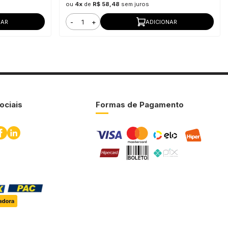
ou
4x
de
R$ 58,48
sem juros
-
+
NAR
ADICIONAR
ociais
Formas de Pagamento