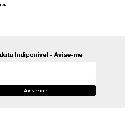
ros
duto Indiponível - Avise-me
Avise-me