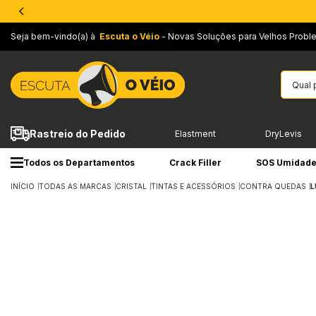
Seja bem-vindo(a) à
Escuta o Véio
- Novas Soluções para Velhos Probl
Rastreio do Pedido
Elastment
DryLevis
Todos os Departamentos
Crack Filler
SOS Umidad
INÍCIO
TODAS AS MARCAS
CRISTAL
TINTAS E ACESSÓRIOS
CONTRA QUEDAS
L