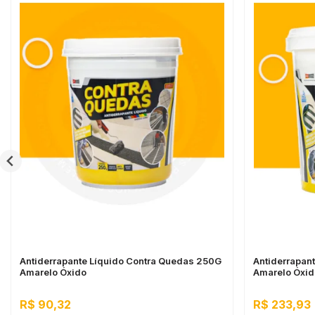
Antiderrapante Líquido Contra Quedas 250G
Antiderrapan
Amarelo Óxido
Amarelo Óxid
R$ 90,32
R$ 233,93