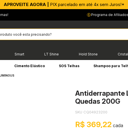
APROVEITE AGORA |
PIX parcelado em até 4x sem Juros!*
emas!
Programa de Afiliado
Smart
LT Shine
Hold Stone
Crista
e
Cimento Elástico
SOS Telhas
Shampoo para Tel
UMINOUS
Antiderrapante 
Quedas 200G
SKU CQ04923200
R$ 369,22