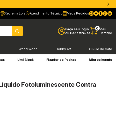
s
Retire na Loja
Atendimento Técnico
Meus Pedidos
0
Faça seu login
Meu
ou
Cadastre-se
Carrinho
l
Wood Wood
Hobby Art
O Pulo do Gato
has
Umi Block
Fixador de Pedras
Microcimento
Líquido Fotoluminescente Contra