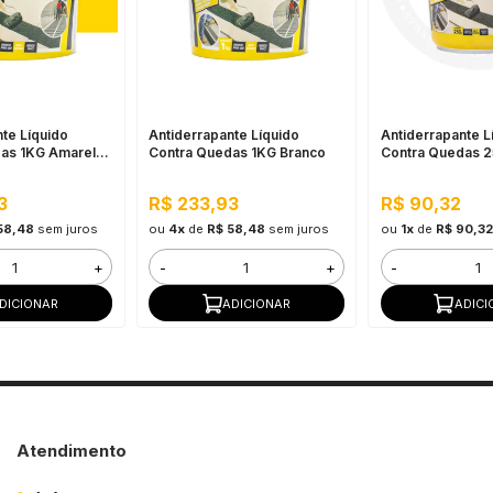
te Líquido
Antiderrapante Líquido
Antiderrapante L
as 1KG Amarelo
Contra Quedas 1KG Branco
Contra Quedas 2
o
3
R$ 233,93
R$ 90,32
58,48
sem juros
ou
4x
de
R$ 58,48
sem juros
ou
1x
de
R$ 90,32
+
-
+
-
DICIONAR
ADICIONAR
ADICI
Atendimento