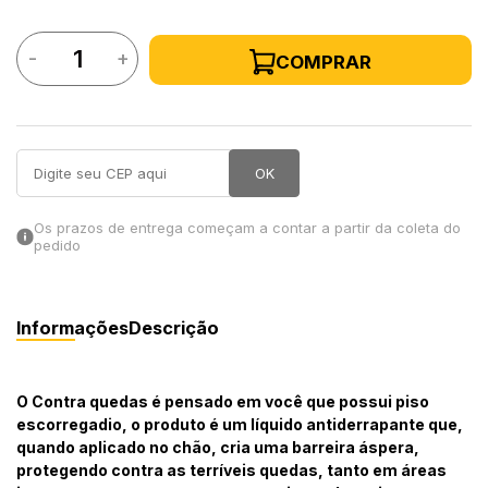
in Stone
-
+
COMPRAR
toda a categoria
OK
Os prazos de entrega começam a contar a partir da coleta do
pedido
Informações
Descrição
O Contra quedas é pensado em você que possui piso
escorregadio, o produto é um líquido antiderrapante que,
quando aplicado no chão, cria uma barreira áspera,
protegendo contra as terríveis quedas, tanto em áreas