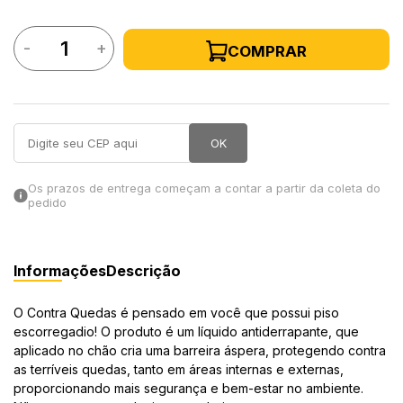
in Stone
-
+
COMPRAR
toda a categoria
OK
Os prazos de entrega começam a contar a partir da coleta do
pedido
Informações
Descrição
O Contra Quedas é pensado em você que possui piso
escorregadio! O produto é um líquido antiderrapante, que
aplicado no chão cria uma barreira áspera, protegendo contra
as terríveis quedas, tanto em áreas internas e externas,
proporcionando mais segurança e bem-estar no ambiente.