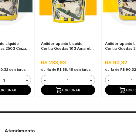
te Líquido
Antiderrapante Líquido
Antiderrapante L
as 250G Cinza
Contra Quedas 1KG Amarelo
Contra Quedas 
Óxido
Amarelo Demarc
R$ 233,93
R$ 90,32
90,32
sem juros
ou
4x
de
R$ 58,48
sem juros
ou
1x
de
R$ 90,32
+
-
+
-
DICIONAR
ADICIONAR
ADICI
Atendimento