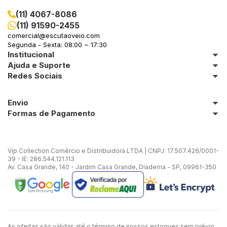
(11) 4067-8086
(11) 91590-2455
comercial@escutaoveio.com
Segunda - Sexta: 08:00 ~ 17:30
Institucional
Ajuda e Suporte
Redes Sociais
Envio
Formas de Pagamento
Vip Collection Comércio e Distribuidora LTDA | CNPJ: 17.507.426/0001-
39 - IE: 286.544.121.113
Av. Casa Grande, 140 - Jardim Casa Grande, Diadema - SP, 09961-350
As ofertas são válidas até o término de nossos estoques sem prévio