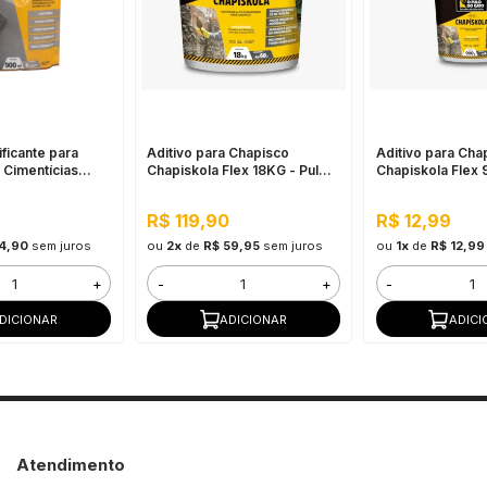
ificante para
Aditivo para Chapisco
Aditivo para Cha
Cimentícias
Chapiskola Flex 18KG - Pulo
Chapiskola Flex 
00ML Pulo do
do Gato
do Gato
R$ 119,90
R$ 12,99
14,90
sem juros
ou
2x
de
R$ 59,95
sem juros
ou
1x
de
R$ 12,99
+
-
+
-
DICIONAR
ADICIONAR
ADICI
Atendimento