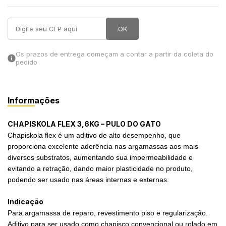
in Stone
OK
toda a categoria
Os prazos de entrega começam a contar a partir da coleta do
pedido
Informações
CHAPISKOLA FLEX 3,6KG – PULO DO GATO
Chapiskola flex é um aditivo de alto desempenho, que
proporciona excelente aderência nas argamassas aos mais
diversos substratos, aumentando sua impermeabilidade e
evitando a retração, dando maior plasticidade no produto,
podendo ser usado nas áreas internas e externas.
Indicação
Para argamassa de reparo, revestimento piso e regularização.
Aditivo para ser usado como chapisco convencional ou rolado em