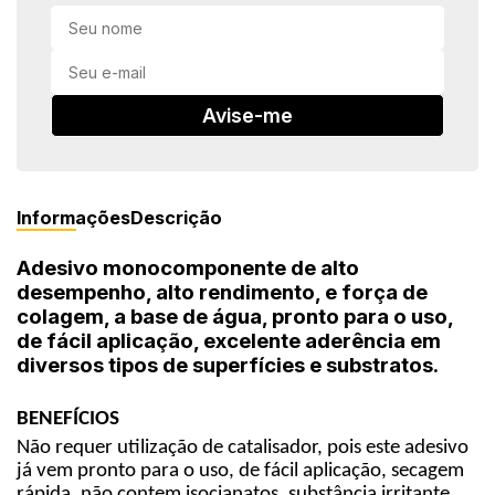
in Stone
toda a categoria
Avise-me
Informações
Descrição
Adesivo monocomponente de alto
desempenho, alto rendimento, e força de
colagem, a base de água, pronto para o uso,
de fácil aplicação, excelente aderência em
diversos tipos de superfícies e substratos.
BENEFÍCIOS
Não requer utilização de catalisador, pois este adesivo
já vem pronto para o uso, de fácil aplicação, secagem
rápida, não contem isocianatos, substância irritante