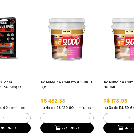
xi com
Adesivo de Contato AC9000
Adesivo de Con
 16G Sieger
3,6L
900ML
R$ 482,38
R$ 178,93
14,60
sem juros
ou
4x
de
R$ 120,60
sem juros
ou
3x
de
R$ 59,6
+
-
+
-
DICIONAR
ADICIONAR
ADICI