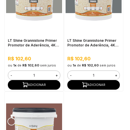
in Stone
toda a categoria
LT Shine Grannistone Primer
LT Shine Grannistone Primer
Promotor de Aderência, 4KG
Promotor de Aderência, 4KG
Cinza Claro - Pronto para Uso,
Cinza Escuro - Pronto para
Fácil Aplicação
Uso, Fácil Aplicação
R$ 102,60
R$ 102,60
ou
1x
de
R$ 102,60
sem juros
ou
1x
de
R$ 102,60
sem juros
-
+
-
+
ADICIONAR
ADICIONAR