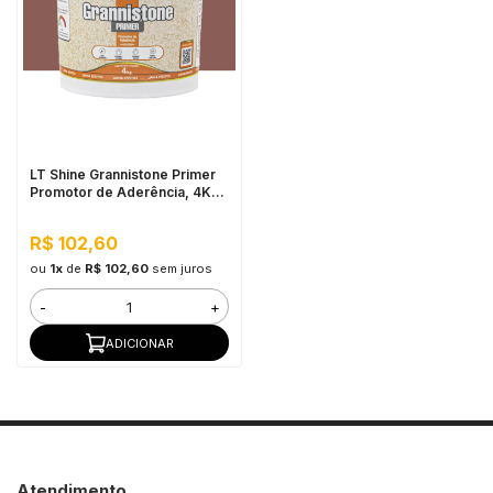
LT Shine Grannistone Primer
Promotor de Aderência, 4KG
Vermelho Blush - Pronto para
Uso, Fácil Aplicação
R$ 102,60
ou
1x
de
R$ 102,60
sem juros
-
+
ADICIONAR
Atendimento