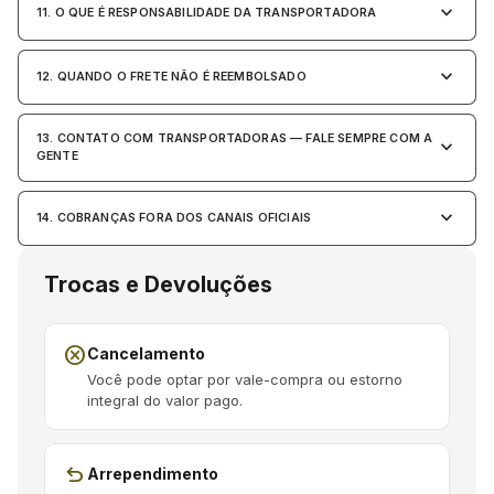
keyboard_arrow_down
11. O QUE É RESPONSABILIDADE DA TRANSPORTADORA
keyboard_arrow_down
12. QUANDO O FRETE NÃO É REEMBOLSADO
13. CONTATO COM TRANSPORTADORAS — FALE SEMPRE COM A
keyboard_arrow_down
GENTE
keyboard_arrow_down
14. COBRANÇAS FORA DOS CANAIS OFICIAIS
Trocas e Devoluções
cancel
Cancelamento
Você pode optar por vale-compra ou estorno
integral do valor pago.
undo
Arrependimento