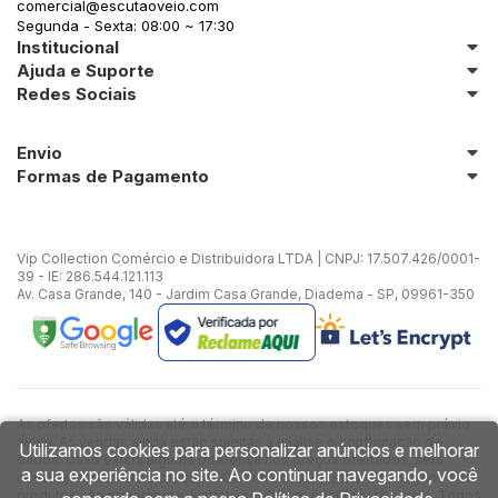
comercial@escutaoveio.com
Segunda - Sexta: 08:00 ~ 17:30
Institucional
Ajuda e Suporte
Redes Sociais
Envio
Formas de Pagamento
Vip Collection Comércio e Distribuidora LTDA | CNPJ: 17.507.426/0001-
39 - IE: 286.544.121.113
Av. Casa Grande, 140 - Jardim Casa Grande, Diadema - SP, 09961-350
As ofertas são válidas até o término de nossos estoques sem prévio
aviso. As vendas ainda estão sujeitas à análise e confirmação de
Utilizamos cookies para personalizar anúncios e melhorar
dados. Caso exista alguma diferença nos preços ofertados, será
a sua experiência no site. Ao continuar navegando, você
considerado válido o preço do Carrinho de Compras. As imagens dos
produtos são meramente ilustrativas. ©Copyright Escuta o Veio. Todos