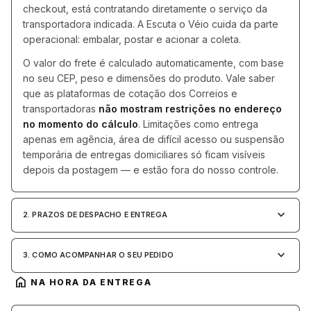
checkout, está contratando diretamente o serviço da
xi
onivelante
toda a categoria
er Universal
i Prensa Plana
toda a categoria
mpoo para Telhas
Borracha Lí
Cortina Líqu
Microciment
Película Líq
transportadora indicada. A Escuta o Véio cuida da parte
operacional: embalar, postar e acionar a coleta.
entícios
toda a categoria
rt Resina
eezes
toda a categoria
Ver toda a c
Skin Color
Stone Make
Ver toda a c
O valor do frete é calculado automaticamente, com base
ro Estrutural
n Color
orte para Latinha
Tinta Magné
Pasta Metal
no seu CEP, peso e dimensões do produto. Vale saber
que as plataformas de cotação dos Correios e
transportadoras
não mostram restrições no endereço
antes
ne Make
vação e Corte Laser
Tinta Piso 
Revestwall E
no momento do cálculo
. Limitações como entrega
apenas em agência, área de difícil acesso ou suspensão
etor Anti Corrosivo
iz Atóxico
toda a categoria
Ver toda a c
Ver toda a c
temporária de entregas domiciliares só ficam visíveis
depois da postagem — e estão fora do nosso controle.
toda a categoria
as
sonato
keyboard_arrow_down
2. PRAZOS DE DESPACHO E ENTREGA
crete Design
keyboard_arrow_down
3. COMO ACOMPANHAR O SEU PEDIDO
i-Bolhas
home
NA HORA DA ENTREGA
p Dry