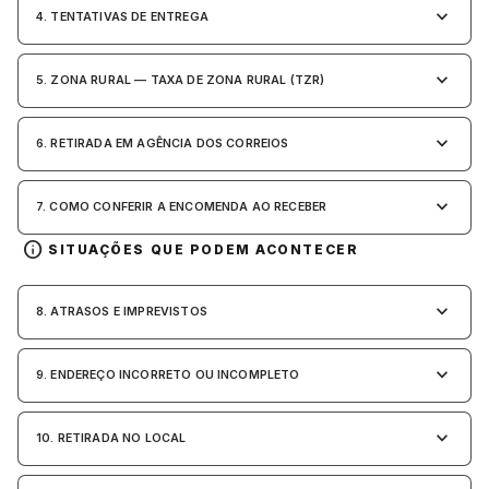
keyboard_arrow_down
4. TENTATIVAS DE ENTREGA
in Stone
keyboard_arrow_down
5. ZONA RURAL — TAXA DE ZONA RURAL (TZR)
toda a categoria
keyboard_arrow_down
6. RETIRADA EM AGÊNCIA DOS CORREIOS
keyboard_arrow_down
7. COMO CONFERIR A ENCOMENDA AO RECEBER
info
SITUAÇÕES QUE PODEM ACONTECER
keyboard_arrow_down
8. ATRASOS E IMPREVISTOS
keyboard_arrow_down
9. ENDEREÇO INCORRETO OU INCOMPLETO
keyboard_arrow_down
10. RETIRADA NO LOCAL