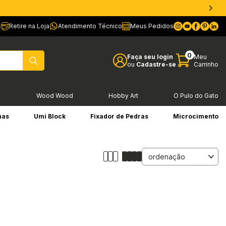
s
Retire na Loja
Atendimento Técnico
Meus Pedidos
0
Faça seu login
Meu
ou
Cadastre-se
Carrinho
l
Wood Wood
Hobby Art
O Pulo do Gato
has
Umi Block
Fixador de Pedras
Microcimento