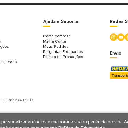
Ajuda e Suporte
Redes S
Como comprar
s
Minha Conta
uções
Meus Pedidos
Perguntas Frequentes
Envio
Política de Promoções
ualificado
 IE: 286.544.121.113
 personalizar anúncios e melhorar a sua experiência no site. A
so. As vendas ainda estão sujeitas à análise e confirmação de dados. Caso 