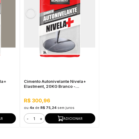
la+
Cimento Autonivelante Nivela+
Elastment, 20KG Branco -
s,
Nivelamento Fácil para Pisos,
Secagem Rápida
R$ 300,96
ou
4x
de
R$ 75,24
sem juros
-
+
AR
ADICIONAR