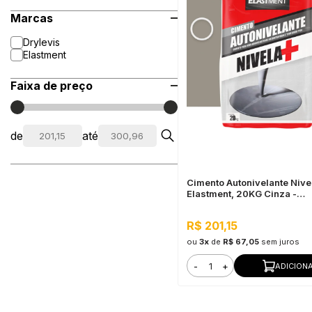
Marcas
Drylevis
Elastment
Faixa de preço
de
até
Cimento Autonivelante Nive
Elastment, 20KG Cinza -
Nivelamento Fácil para Piso
Secagem Rápida
R$ 201,15
ou
3x
de
R$ 67,05
sem juros
-
+
ADICION