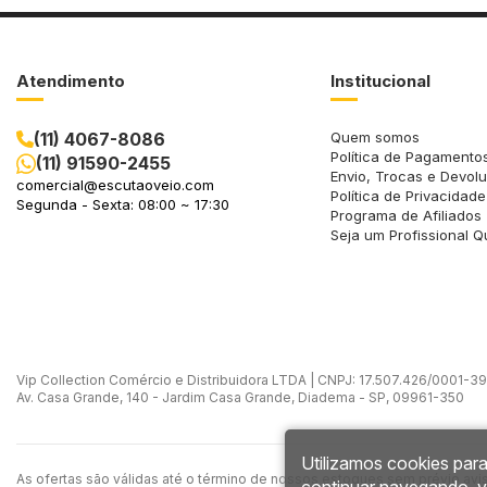
Atendimento
Institucional
(11) 4067-8086
Quem somos
Política de Pagamento
(11) 91590-2455
Envio, Trocas e Devol
comercial@escutaoveio.com
Política de Privacidade
Segunda - Sexta: 08:00 ~ 17:30
Programa de Afiliados
Seja um Profissional Q
Vip Collection Comércio e Distribuidora LTDA | CNPJ: 17.507.426/0001-39 -
Av. Casa Grande, 140 - Jardim Casa Grande, Diadema - SP, 09961-350
Utilizamos cookies para
As ofertas são válidas até o término de nossos estoques sem prévio avi