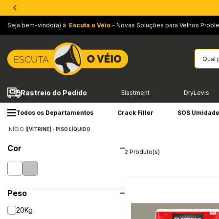
Seja bem-vindo(a) à
Escuta o Véio
- Novas Soluções para Velhos Probl
Rastreio do Pedido
Elastment
DryLevis
Todos os Departamentos
Crack Filler
SOS Umidad
INÍCIO
[VITRINE] - PISO LÍQUIDO
Cor
2 Produto(s)
Peso
20Kg