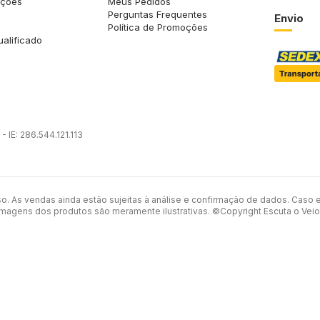
uções
Meus Pedidos
Perguntas Frequentes
Envio
Política de Promoções
ualificado
 IE: 286.544.121.113
so. As vendas ainda estão sujeitas à análise e confirmação de dados. Caso 
imagens dos produtos são meramente ilustrativas. ©Copyright Escuta o Veio