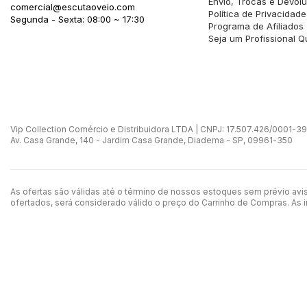
Envio, Trocas e Devol
comercial@escutaoveio.com
Política de Privacidade
Segunda - Sexta: 08:00 ~ 17:30
Programa de Afiliados
Seja um Profissional Q
Vip Collection Comércio e Distribuidora LTDA | CNPJ: 17.507.426/0001-39 -
Av. Casa Grande, 140 - Jardim Casa Grande, Diadema - SP, 09961-350
As ofertas são válidas até o término de nossos estoques sem prévio avi
ofertados, será considerado válido o preço do Carrinho de Compras. As 