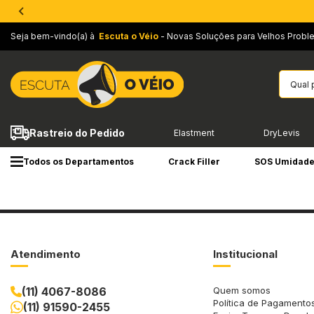
Seja bem-vindo(a) à
Escuta o Véio
- Novas Soluções para Velhos Probl
Rastreio do Pedido
Elastment
DryLevis
Todos os Departamentos
Crack Filler
SOS Umidad
Atendimento
Institucional
(11) 4067-8086
Quem somos
Política de Pagamento
(11) 91590-2455