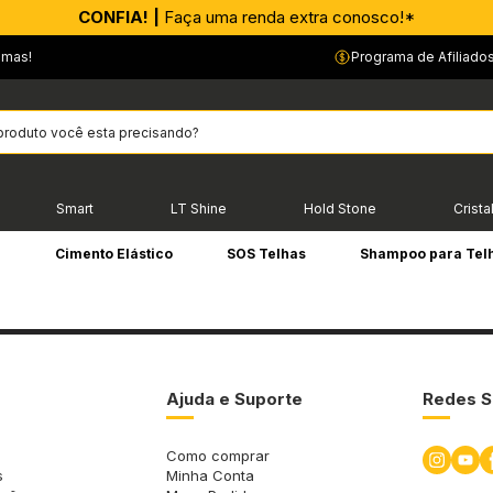
CONFIA! |
Faça uma renda extra conosco!*
emas!
Programa de Afiliado
Smart
LT Shine
Hold Stone
Crista
e
Cimento Elástico
SOS Telhas
Shampoo para Tel
Ajuda e Suporte
Redes S
Como comprar
s
Minha Conta