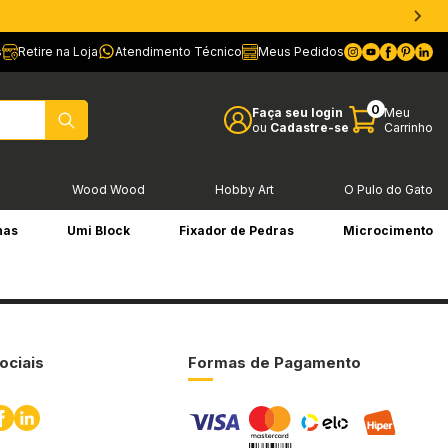
s
Retire na Loja
Atendimento Técnico
Meus Pedidos
0
Faça seu login
Meu
ou
Cadastre-se
Carrinho
l
Wood Wood
Hobby Art
O Pulo do Gato
has
Umi Block
Fixador de Pedras
Microcimento
ociais
Formas de Pagamento