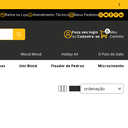
s
Retire na Loja
Atendimento Técnico
Meus Pedidos
0
Faça seu login
Meu
ou
Cadastre-se
Carrinho
l
Wood Wood
Hobby Art
O Pulo do Gato
has
Umi Block
Fixador de Pedras
Microcimento