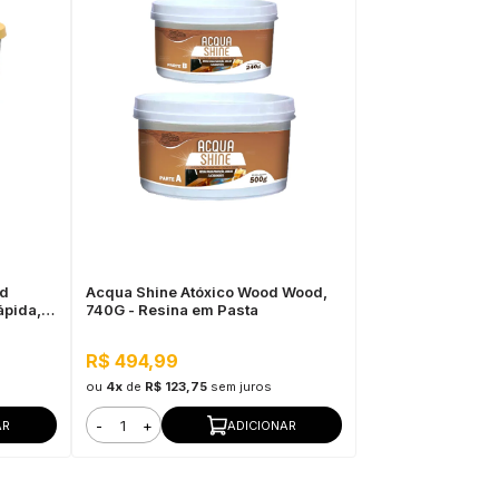
od
Acqua Shine Atóxico Wood Wood,
pida,
740G - Resina em Pasta
R$ 494,99
ou
4x
de
R$ 123,75
sem juros
-
+
AR
ADICIONAR