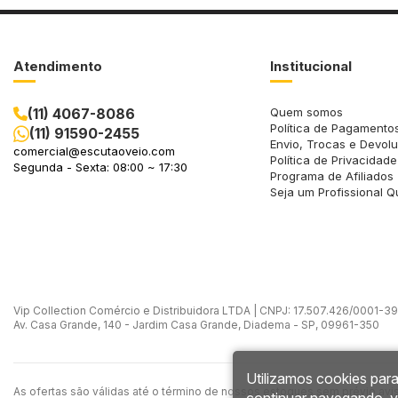
Atendimento
Institucional
(11) 4067-8086
Quem somos
Política de Pagamento
(11) 91590-2455
Envio, Trocas e Devol
comercial@escutaoveio.com
Política de Privacidade
Segunda - Sexta: 08:00 ~ 17:30
Programa de Afiliados
Seja um Profissional Q
Vip Collection Comércio e Distribuidora LTDA | CNPJ: 17.507.426/0001-39 -
Av. Casa Grande, 140 - Jardim Casa Grande, Diadema - SP, 09961-350
Utilizamos cookies para
As ofertas são válidas até o término de nossos estoques sem prévio avi