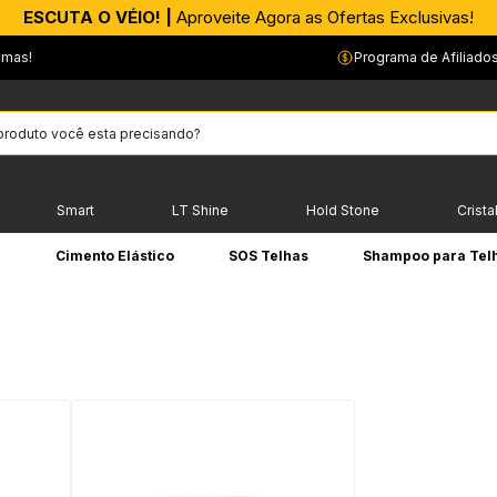
APROVEITE AGORA |
ESCUTA O VÉIO! |
Aproveite Agora as Ofertas Exclusivas!
PIX parcelado em até 4x sem Juros!*
emas!
Programa de Afiliado
Smart
LT Shine
Hold Stone
Crista
e
Cimento Elástico
SOS Telhas
Shampoo para Tel