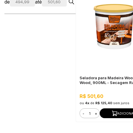
de
até
Seladora para Madeira Wo
Wood, 900ML - Secagem Rá
Pronto para Uso
R$ 501,60
ou
4x
de
R$ 125,40
sem juros
-
+
ADICION