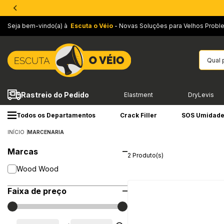
Seja bem-vindo(a) à
Escuta o Véio
- Novas Soluções para Velhos Probl
Rastreio do Pedido
Elastment
DryLevis
Todos os Departamentos
Crack Filler
SOS Umidad
INÍCIO
MARCENARIA
Marcas
2 Produto(s)
Wood Wood
Faixa de preço