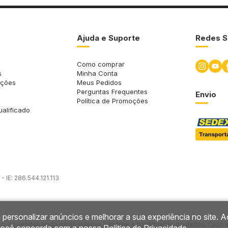
Ajuda e Suporte
Redes S
Como comprar
s
Minha Conta
uções
Meus Pedidos
Perguntas Frequentes
Envio
Política de Promoções
ualificado
 IE: 286.544.121.113
 personalizar anúncios e melhorar a sua experiência no site. A
so. As vendas ainda estão sujeitas à análise e confirmação de dados. Caso 