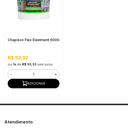
in Stone
toda a categoria
Chapisco Flex Elastment 900G
R$ 53,32
ou
1x
de
R$ 53,32
sem juros
-
+
ADICIONAR
Atendimento