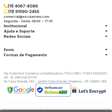
(11) 4067-8086
(11) 91590-2455
comercial@escutaoveio.com
Segunda - Sexta: 08:00 ~ 17:30
Institucional
Ajuda e Suporte
Redes Sociais
Envio
Formas de Pagamento
Vip Collection Comércio e Distribuidora LTDA | CNPJ: 17.507.426/0001-
39 - IE: 286.544.121.113
Av. Casa Grande, 140 - Jardim Casa Grande, Diadema - SP, 09961-350
As ofertas são válidas até o término de nossos estoques sem prévio