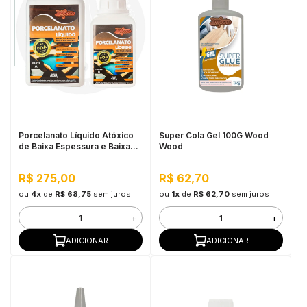
Porcelanato Líquido Atóxico
Super Cola Gel 100G Wood
de Baixa Espessura e Baixa
Wood
Viscosidade Wood Wood,
1,280kg - Alta Resistência,
R$ 275,00
R$ 62,70
Interno e Externo
ou
4x
de
R$ 68,75
sem juros
ou
1x
de
R$ 62,70
sem juros
-
+
-
+
ADICIONAR
ADICIONAR