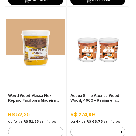
Wood Wood Massa Flex
Acqua Shine Atóxico Wood
Reparo Fácil para Madeira
Wood, 400G - Resina em
90G Perobinha
Pasta
R$ 52,25
R$ 274,99
ou
1x
de
R$ 52,25
sem juros
ou
4x
de
R$ 68,75
sem juros
-
+
-
+