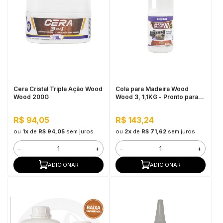
Cera Cristal Tripla Ação Wood
Cola para Madeira Wood
Wood 200G
Wood 3, 1,1KG - Pronto para
Uso, Ótimo Rendimento
R$ 94,05
R$ 143,24
ou
1x
de
R$ 94,05
sem juros
ou
2x
de
R$ 71,62
sem juros
-
+
-
+
ADICIONAR
ADICIONAR