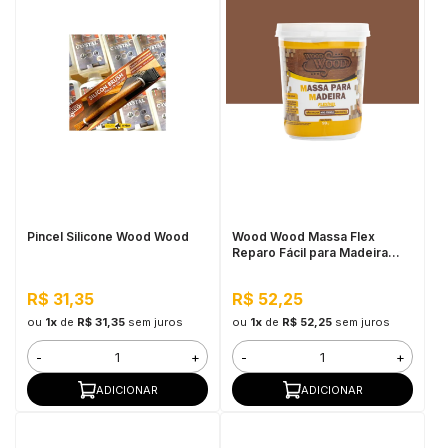
Pincel Silicone Wood Wood
Wood Wood Massa Flex
Reparo Fácil para Madeira
90G Imbuia
R$ 31,35
R$ 52,25
ou
1x
de
R$ 31,35
sem juros
ou
1x
de
R$ 52,25
sem juros
-
+
-
+
ADICIONAR
ADICIONAR