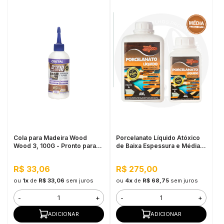
Cola para Madeira Wood
Porcelanato Líquido Atóxico
Wood 3, 100G - Pronto para
de Baixa Espessura e Média
Uso, Ótimo Rendimento
Viscosidade Wood Wood,
1,280kg - Alta Resistência,
R$ 33,06
R$ 275,00
Interno e Externo
ou
1x
de
R$ 33,06
sem juros
ou
4x
de
R$ 68,75
sem juros
-
+
-
+
ADICIONAR
ADICIONAR