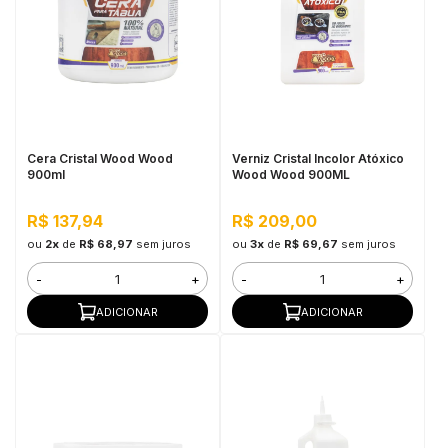
Cera Cristal Wood Wood
Verniz Cristal Incolor Atóxico
900ml
Wood Wood 900ML
R$ 137,94
R$ 209,00
ou
2x
de
R$ 68,97
sem juros
ou
3x
de
R$ 69,67
sem juros
-
+
-
+
ADICIONAR
ADICIONAR