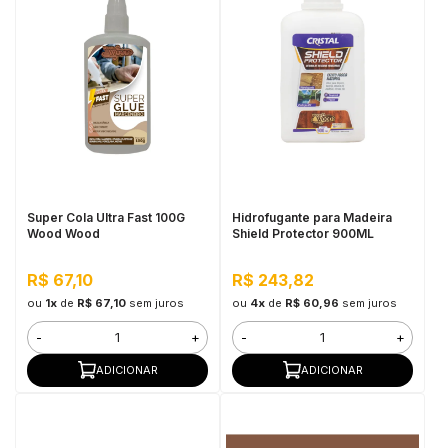
Super Cola Ultra Fast 100G
Hidrofugante para Madeira
Wood Wood
Shield Protector 900ML
R$ 67,10
R$ 243,82
ou
1x
de
R$ 67,10
sem juros
ou
4x
de
R$ 60,96
sem juros
-
+
-
+
ADICIONAR
ADICIONAR