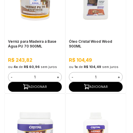
in Stone
toda a categoria
Verniz para Madeira á Base
Óleo Cristal Wood Wood
Água PU 70 900ML
900ML
R$ 243,82
R$ 104,49
ou
4x
de
R$ 60,96
sem juros
ou
1x
de
R$ 104,49
sem juros
-
+
-
+
ADICIONAR
ADICIONAR