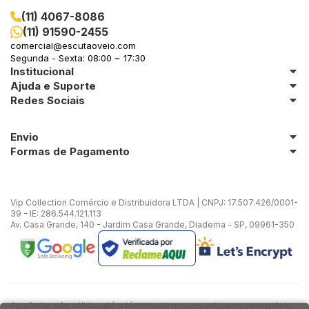
(11) 4067-8086
(11) 91590-2455
comercial@escutaoveio.com
Segunda - Sexta: 08:00 ~ 17:30
Institucional
Ajuda e Suporte
Redes Sociais
Envio
Formas de Pagamento
Vip Collection Comércio e Distribuidora LTDA | CNPJ: 17.507.426/0001-
39 - IE: 286.544.121.113
Av. Casa Grande, 140 - Jardim Casa Grande, Diadema - SP, 09961-350
As ofertas são válidas até o término de nossos estoques sem prévio