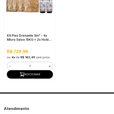
in Stone
toda a categoria
Kit Piso Drenante 3m² - 4x
Micro Seixo 15KG + 2x Hold
Stone 1L
R$ 729,96
ou
4x
de
R$ 182,49
sem juros
-
+
ADICIONAR
Atendimento